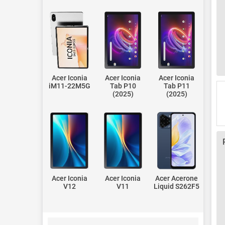
Acer Iconia
Acer Iconia
Acer Iconia
iM11-22M5G
Tab P10
Tab P11
(2025)
(2025)
Acer Iconia
Acer Iconia
Acer Acerone
V12
V11
Liquid S262F5