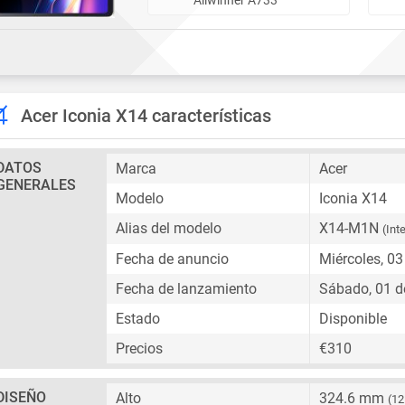
Acer Iconia X14 características
DATOS
Marca
Acer
GENERALES
Modelo
Iconia X14
Alias del modelo
X14-M1N
(Int
Fecha de anuncio
Miércoles, 0
Fecha de lanzamiento
Sábado, 01 d
Estado
Disponible
Precios
€310
DISEÑO
Alto
324.6 mm
(12