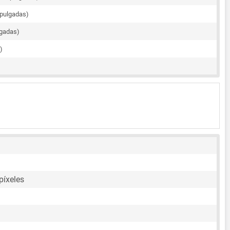
 pulgadas)
lgadas)
)
píxeles