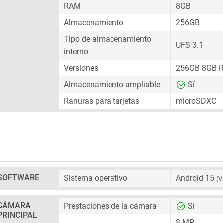
RAM
8GB
Almacenamiento
256GB
Tipo de almacenamiento
UFS 3.1
interno
Versiones
256GB 8GB 
Almacenamiento ampliable
Sí
Ranuras para tarjetas
microSDXC
SOFTWARE
Sistema operativo
Android 15
(V
CÁMARA
Prestaciones de la cámara
Sí
PRINCIPAL
8 MP