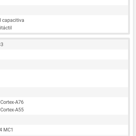
l capacitiva
táctil
33
 Cortex-A76
 Cortex-A55
64 MC1