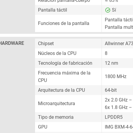
Relación pantalla-cuerpo
≈ 83%
Pantalla táctil
Sí
Pantalla tácti
Funciones de la pantalla
Pantalla multi
HARDWARE
Chipset
Allwinner A7
Núcleos de la CPU
8
Tecnología de fabricación
12 nm
Frecuencia máxima de la
1800 MHz
CPU
Arquitectura de la CPU
64-bit
2x 2.0 GHz –
Microarquitectura
6x 1.8 GHz –
Tipo de memoria
LPDDR5
GPU
IMG BXM-4-