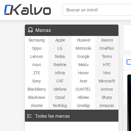
Buscar un móvil
Marcas
Samsung
Apple
Huawei
Xiaomi
Oppo
LG
Motorola
OnePlus
Lenovo
Nokia
Google
Tecno
Asus
Realme
Meizu
HTC
ZTE
Infinix
Honor
Vivo
Sony
CAT
Acer
Microsoft
BlackBerry
Ulefone
OUKITEL
Archos
Blackview
Oscal
Allview
Sharp
Alcatel
Nothing
Umidigi
Amazon
Todas las marcas