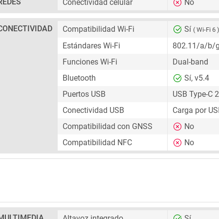
REDES
Conectividad celular
No
CONECTIVIDAD
Compatibilidad Wi-Fi
Sí
( Wi-Fi 6 
Estándares Wi-Fi
802.11/a/b/
Funciones Wi-Fi
Dual-band
Bluetooth
Sí, v5.4
Puertos USB
USB Type-C 2
Conectividad USB
Carga por US
Compatibilidad con GNSS
No
Compatibilidad NFC
No
MULTIMEDIA
Altavoz integrado
Sí