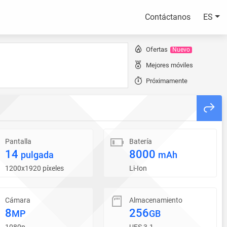
Contáctanos
ES
Ofertas
Nuevo
Mejores móviles
Próximamente
Pantalla
Batería
14
8000
pulgada
mAh
1200x1920 píxeles
Li-Ion
Cámara
Almacenamiento
8
256
MP
GB
1080p
UFS 3.1