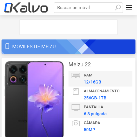
Buscar un móvil
MÓVILES DE MEIZU
Meizu 22
RAM
12/16GB
ALMACENAMIENTO
256GB-1TB
PANTALLA
6.3 pulgada
CÁMARA
50MP