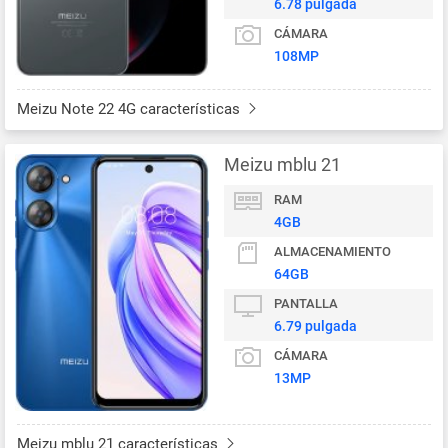
6.78 pulgada
CÁMARA
108MP
Meizu Note 22 4G características
Meizu mblu 21
RAM
4GB
ALMACENAMIENTO
64GB
PANTALLA
6.79 pulgada
CÁMARA
13MP
Meizu mblu 21 características