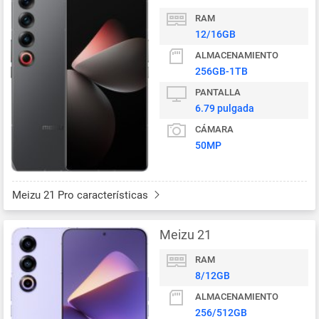
RAM
12/16GB
ALMACENAMIENTO
256GB-1TB
PANTALLA
6.79 pulgada
CÁMARA
50MP
Meizu 21 Pro características
Meizu 21
RAM
8/12GB
ALMACENAMIENTO
256/512GB