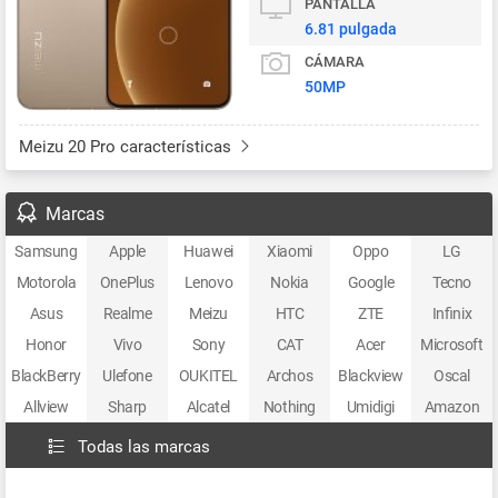
PANTALLA
6.81 pulgada
CÁMARA
50MP
Meizu 20 Pro características
Marcas
Samsung
Apple
Huawei
Xiaomi
Oppo
LG
Motorola
OnePlus
Lenovo
Nokia
Google
Tecno
Asus
Realme
Meizu
HTC
ZTE
Infinix
Honor
Vivo
Sony
CAT
Acer
Microsoft
BlackBerry
Ulefone
OUKITEL
Archos
Blackview
Oscal
Allview
Sharp
Alcatel
Nothing
Umidigi
Amazon
Todas las marcas