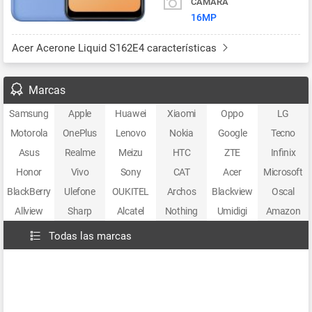
CÁMARA
16MP
Acer Acerone Liquid S162E4 características
Marcas
Samsung
Apple
Huawei
Xiaomi
Oppo
LG
Motorola
OnePlus
Lenovo
Nokia
Google
Tecno
Asus
Realme
Meizu
HTC
ZTE
Infinix
Honor
Vivo
Sony
CAT
Acer
Microsoft
BlackBerry
Ulefone
OUKITEL
Archos
Blackview
Oscal
Allview
Sharp
Alcatel
Nothing
Umidigi
Amazon
Todas las marcas