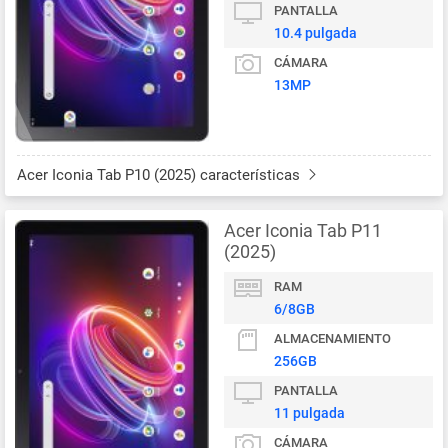
PANTALLA
10.4 pulgada
CÁMARA
13MP
Acer Iconia Tab P10 (2025) características
Acer Iconia Tab P11
(2025)
RAM
6/8GB
ALMACENAMIENTO
256GB
PANTALLA
11 pulgada
CÁMARA