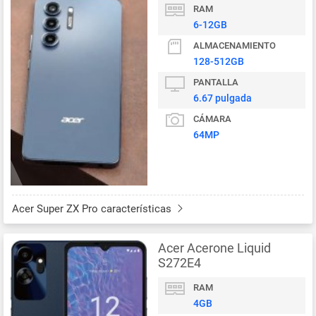
RAM
6-12GB
ALMACENAMIENTO
128-512GB
PANTALLA
6.67 pulgada
CÁMARA
64MP
Acer Super ZX Pro características
Acer Acerone Liquid
S272E4
RAM
4GB