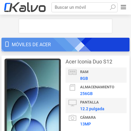
Buscar un móvil
MÓVILES DE ACER
Acer Iconia Duo S12
RAM
8GB
ALMACENAMIENTO
256GB
PANTALLA
12.2 pulgada
CÁMARA
13MP