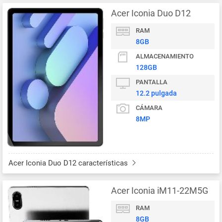
Acer Iconia Duo D12
RAM
8GB
ALMACENAMIENTO
128GB
PANTALLA
12.2 pulgada
CÁMARA
8MP
Acer Iconia Duo D12 características
Acer Iconia iM11-22M5G
RAM
8GB