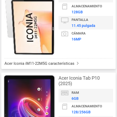
ALMACENAMIENTO
128GB
PANTALLA
11.45 pulgada
CÁMARA
16MP
Acer Iconia iM11-22M5G características
Acer Iconia Tab P10
(2025)
RAM
6GB
ALMACENAMIENTO
128/256GB