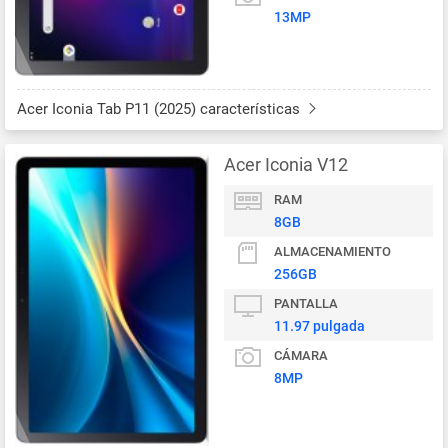
13MP
Acer Iconia Tab P11 (2025) características
Acer Iconia V12
RAM
8GB
ALMACENAMIENTO
256GB
PANTALLA
11.97 pulgada
CÁMARA
8MP