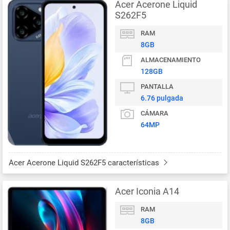
Acer Acerone Liquid
S262F5
RAM
8GB
ALMACENAMIENTO
128GB
PANTALLA
6.76 pulgada
CÁMARA
64MP
Acer Acerone Liquid S262F5 características
Acer Iconia A14
RAM
8GB