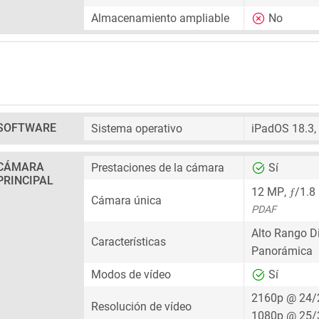
Almacenamiento ampliable
No
SOFTWARE
Sistema operativo
iPadOS 18.3,
CÁMARA
Prestaciones de la cámara
Sí
PRINCIPAL
ƒ
12 MP
,
/1.8
Cámara única
PDAF
Alto Rango D
Características
Panorámica
Modos de vídeo
Sí
2160p @ 24/
Resolución de vídeo
1080p @ 25/