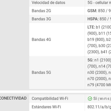
Velocidad de datos
5G - cellular
Bandas 2G
GSM:
850 / 9
Bandas 3G
HSPA:
850 / 
LTE:
b1 (2100)
(900), b11 (1
Bandas 4G
b19 (800), b2
(700), b30 (2
(2300), b41 (
5G:
n1 (2100),
(700), n14 (7
Bandas 5G
n30 (2300), n
n70 (2000), n
n79 (4700 M
CONECTIVIDAD
Compatibilidad Wi-Fi
Sí
( Wi-Fi 6 
Estándares Wi-Fi
802.11/a/b/