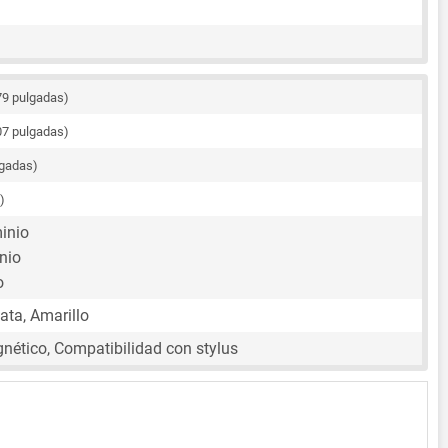
79 pulgadas)
07 pulgadas)
lgadas)
)
inio
nio
o
lata, Amarillo
nético, Compatibilidad con stylus