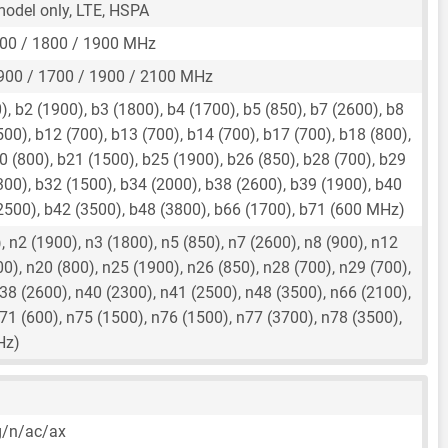
 model only, LTE, HSPA
00 / 1800 / 1900 MHz
900 / 1700 / 1900 / 2100 MHz
, b2 (1900), b3 (1800), b4 (1700), b5 (850), b7 (2600), b8
500), b12 (700), b13 (700), b14 (700), b17 (700), b18 (800),
0 (800), b21 (1500), b25 (1900), b26 (850), b28 (700), b29
300), b32 (1500), b34 (2000), b38 (2600), b39 (1900), b40
2500), b42 (3500), b48 (3800), b66 (1700), b71 (600 MHz)
 n2 (1900), n3 (1800), n5 (850), n7 (2600), n8 (900), n12
00), n20 (800), n25 (1900), n26 (850), n28 (700), n29 (700),
38 (2600), n40 (2300), n41 (2500), n48 (3500), n66 (2100),
71 (600), n75 (1500), n76 (1500), n77 (3700), n78 (3500),
Hz)
)
g/n/ac/ax