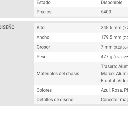
Estado
Disponible
Precios
€400
DISEÑO
Alto
248.6 mm
(9.
Ancho
179.5 mm
(7.
Grosor
7 mm
(0.28 pu
Peso
477 g
(16.83 oz
Trasera: Alum
Materiales del chasis
Marco: Alumi
Frontal: Vidri
Colores
Azul, Rosa, P
Detalles de diseño
Conector mag