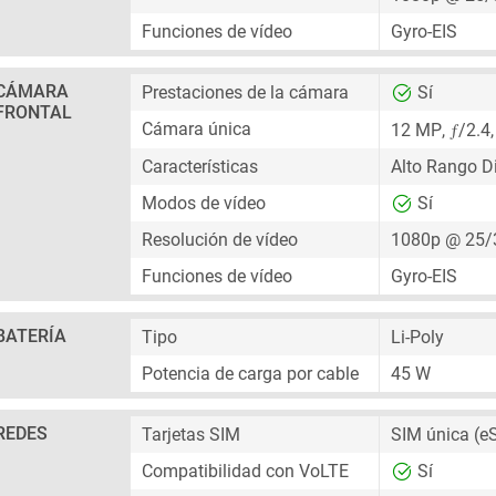
Funciones de vídeo
Gyro-EIS
CÁMARA
Prestaciones de la cámara
Sí
FRONTAL
ƒ
Cámara única
12 MP
,
/2.4,
Características
Alto Rango D
Modos de vídeo
Sí
Resolución de vídeo
1080p @ 25/
Funciones de vídeo
Gyro-EIS
BATERÍA
Tipo
Li-Poly
Potencia de carga por cable
45 W
REDES
Tarjetas SIM
SIM única
(e
Compatibilidad con VoLTE
Sí