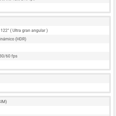
 122° ( Ultra gran angular )
inámico (HDR)
30/60 fps
SIM)