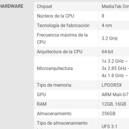
HARDWARE
Chipset
MediaTek Di
Núcleos de la CPU
8
Tecnología de fabricación
4 nm
Frecuencia máxima de la
3.2 GHz
CPU
Arquitectura de la CPU
64-bit
1x 3.2 GHz –
Microarquitectura
3x 2.85 GHz 
4x 1.8 GHz –
Tipo de memoria
LPDDR5X
GPU
ARM Mali-G
RAM
12GB, 16GB
Almacenamiento
256GB
Tipo de almacenamiento
UFS 3.1