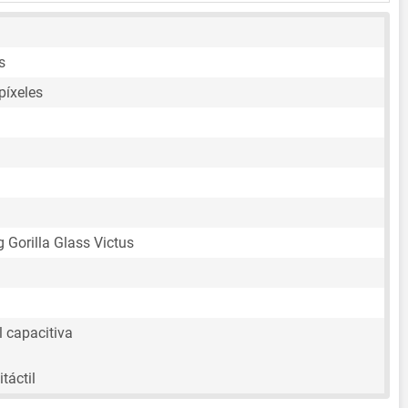
s
píxeles
g Gorilla Glass Victus
l capacitiva
táctil