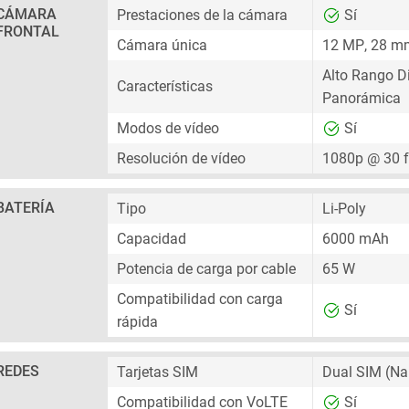
CÁMARA
Prestaciones de la cámara
Sí
FRONTAL
Cámara única
12 MP
,
28 m
Alto Rango D
Características
Panorámica
Modos de vídeo
Sí
Resolución de vídeo
1080p @ 30 
BATERÍA
Tipo
Li-Poly
Capacidad
6000 mAh
Potencia de carga por cable
65 W
Compatibilidad con carga
Sí
rápida
REDES
Tarjetas SIM
Dual SIM
(Na
Compatibilidad con VoLTE
Sí