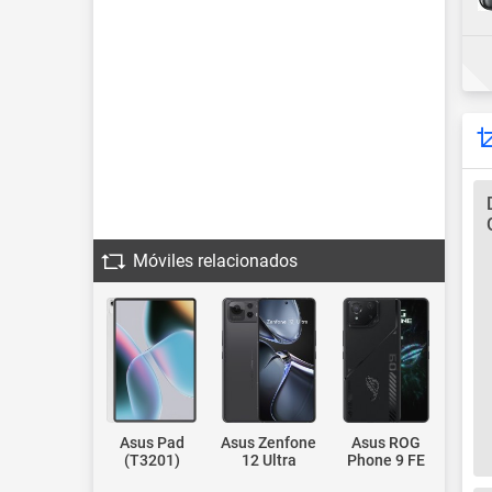
Móviles relacionados
Asus Pad
Asus Zenfone
Asus ROG
(T3201)
12 Ultra
Phone 9 FE