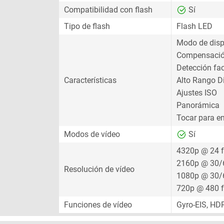
Compatibilidad con flash
Sí
Tipo de flash
Flash LED
Modo de disp
Compensació
Detección fac
Características
Alto Rango D
Ajustes ISO
Panorámica
Tocar para e
Modos de vídeo
Sí
4320p @ 24 
2160p @ 30/
Resolución de vídeo
1080p @ 30/
720p @ 480 
Funciones de vídeo
Gyro-EIS, HD