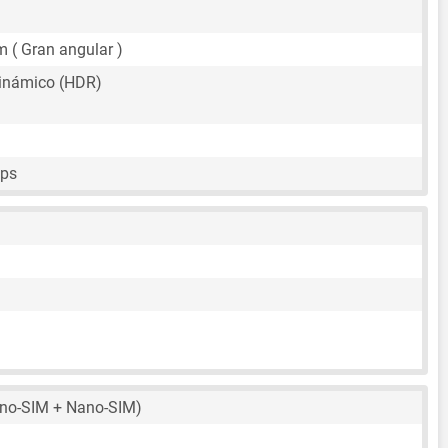
m
( Gran angular )
inámico (HDR)
fps
no-SIM + Nano-SIM)