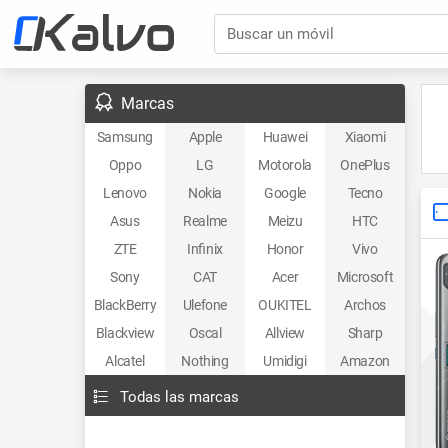
Buscar un móvil
Marcas
Samsung
Apple
Huawei
Xiaomi
Oppo
LG
Motorola
OnePlus
Lenovo
Nokia
Google
Tecno
Asus
Realme
Meizu
HTC
ZTE
Infinix
Honor
Vivo
Sony
CAT
Acer
Microsoft
BlackBerry
Ulefone
OUKITEL
Archos
Blackview
Oscal
Allview
Sharp
Alcatel
Nothing
Umidigi
Amazon
Todas las marcas