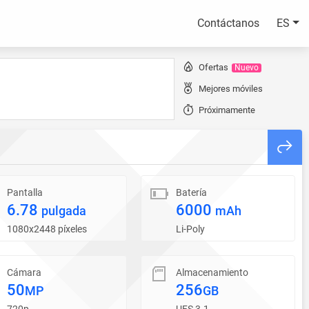
Contáctanos
ES
Ofertas
Nuevo
Mejores móviles
Próximamente
Pantalla
Batería
6.78
6000
pulgada
mAh
1080x2448 píxeles
Li-Poly
Cámara
Almacenamiento
50
256
MP
GB
720p
UFS 3.1