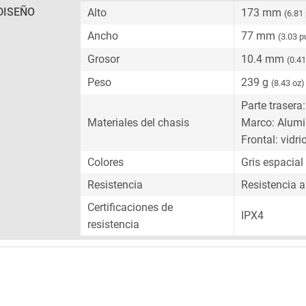
DISEÑO
Alto
173 mm
(6.81
Ancho
77 mm
(3.03 
Grosor
10.4 mm
(0.4
Peso
239 g
(8.43 oz)
Parte trasera:
Materiales del chasis
Marco: Alumi
Frontal: vidri
Colores
Gris espacial
Resistencia
Resistencia a
Certificaciones de
IPX4
resistencia