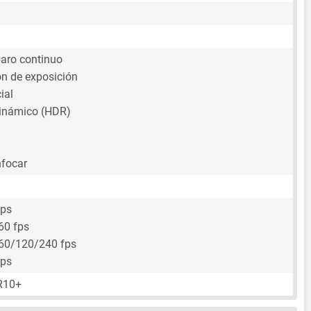
aro continuo
n de exposición
ial
inámico (HDR)
nfocar
fps
60 fps
60/120/240 fps
fps
R10+