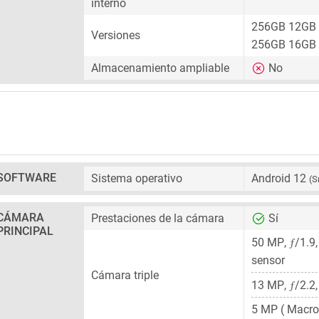
interno
256GB 12GB
Versiones
256GB 16GB
Almacenamiento ampliable
No
SOFTWARE
Sistema operativo
Android 12
(S
CÁMARA
Prestaciones de la cámara
Sí
PRINCIPAL
ƒ
50 MP
,
/1.9
sensor
Cámara triple
ƒ
13 MP
,
/2.2
5 MP
( Macro