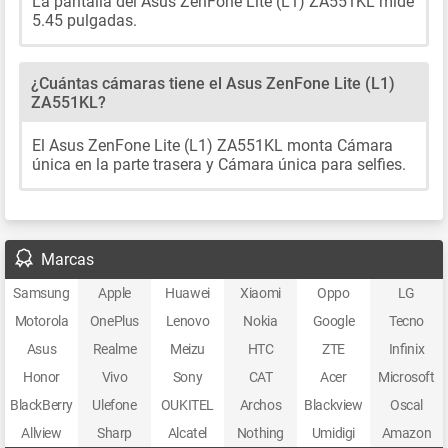
La pantalla del Asus ZenFone Lite (L1) ZA551KL mide
5.45 pulgadas.
¿Cuántas cámaras tiene el Asus ZenFone Lite (L1)
ZA551KL?
El Asus ZenFone Lite (L1) ZA551KL monta Cámara
única en la parte trasera y Cámara única para selfies.
Marcas
Samsung
Apple
Huawei
Xiaomi
Oppo
LG
Motorola
OnePlus
Lenovo
Nokia
Google
Tecno
Asus
Realme
Meizu
HTC
ZTE
Infinix
Honor
Vivo
Sony
CAT
Acer
Microsoft
BlackBerry
Ulefone
OUKITEL
Archos
Blackview
Oscal
Allview
Sharp
Alcatel
Nothing
Umidigi
Amazon