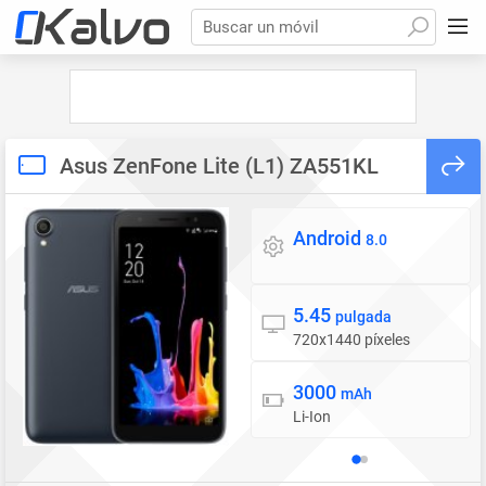
Buscar un móvil
Asus ZenFone Lite (L1) ZA551KL
Android
Sistema operativo
8.0
5.45
Pantalla
pulgada
720x1440 píxeles
3000
Batería
mAh
Li-Ion