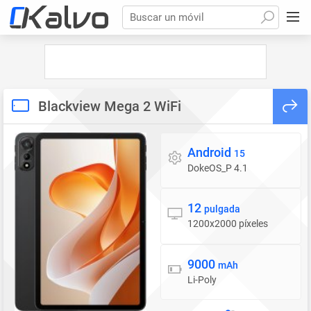
Buscar un móvil
Blackview Mega 2 WiFi
Android
Sistema operativo
15
DokeOS_P 4.1
12
Pantalla
pulgada
1200x2000 píxeles
9000
Batería
mAh
Li-Poly