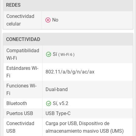
REDES
Conectividad
No
celular
CONECTIVIDAD
Compatibilidad
Sí
( Wi-Fi 6 )
Wi-Fi
Estándares Wi-
802.11/a/b/g/n/ac/ax
Fi
Funciones Wi-
Dual-band
Fi
Bluetooth
Sí, v5.2
Puertos USB
USB Type-C
Conectividad
Carga por USB, Dispositivo de
USB
almacenamiento masivo USB (UMS)