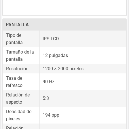
PANTALLA
Tipo de
IPS LCD
pantalla
Tamaño de la
12 pulgadas
pantalla
Resolución
1200 × 2000 píxeles
Tasa de
90 Hz
refresco
Relación de
5:3
aspecto
Densidad de
194 ppp
píxeles
Relación