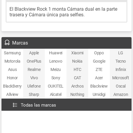
El Blackview Rock 1 monta Cámara dual en la parte
trasera y Cámara única para selfies.
Marcas
Samsung
Apple
Huawei
Xiaomi
Oppo
LG
Motorola
OnePlus
Lenovo
Nokia
Google
Tecno
Asus
Realme
Meizu
HTC
ZTE
Infinix
Honor
Vivo
Sony
CAT
Acer
Microsoft
BlackBerry
Ulefone
OUKITEL
Archos
Blackview
Oscal
Allview
Sharp
Alcatel
Nothing
Umidigi
Amazon
Todas las marcas