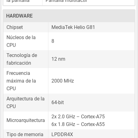
la pantalla
Pantalla multitáctil
HARDWARE
Chipset
MediaTek Helio G81
Núcleos de la
8
CPU
Tecnología de
12 nm
fabricación
Frecuencia
máxima de la
2000 MHz
CPU
Arquitectura de la
64-bit
CPU
2x 2.0 GHz – Cortex-A75
Microarquitectura
6x 1.8 GHz – Cortex-A55
Tipo de memoria
LPDDR4X