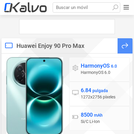
Buscar un móvil
Huawei Enjoy 90 Pro Max
HarmonyOS
Sistema operativo
6.0
HarmonyOS 6.0
6.84
Pantalla
pulgada
1272x2756 píxeles
8500
Batería
mAh
Si/C Li-Ion