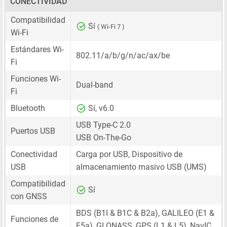
CONECTIVIDAD
Compatibilidad
Sí
( Wi-Fi 7 )
Wi-Fi
Estándares Wi-
802.11/a/b/g/n/ac/ax/be
Fi
Funciones Wi-
Dual-band
Fi
Bluetooth
Sí, v6.0
USB Type-C 2.0
Puertos USB
USB On-The-Go
Conectividad
Carga por USB, Dispositivo de
USB
almacenamiento masivo USB (UMS)
Compatibilidad
Sí
con GNSS
BDS (B1I & B1C & B2a), GALILEO (E1 &
Funciones de
E5a), GLONASS, GPS (L1 & L5), NavIC,