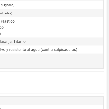
0 pulgadas)
pulgadas)
 Plástico
ico
o
Naranja, Titanio
lvo y resistente al agua (contra salpicaduras)