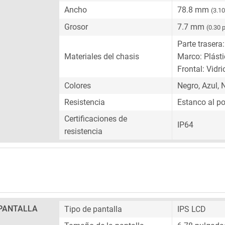
Ancho
78.8 mm
(3.1
Grosor
7.7 mm
(0.30 
Parte trasera:
Materiales del chasis
Marco: Plást
Frontal: Vidri
Colores
Negro, Azul, 
Resistencia
Estanco al po
Certificaciones de
IP64
resistencia
PANTALLA
Tipo de pantalla
IPS LCD