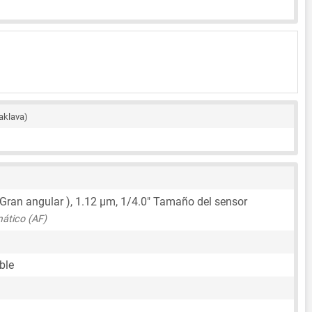
aklava)
 Gran angular ),
1.12 μm
,
1/4.0"
Tamaño del sensor
ático (AF)
ble