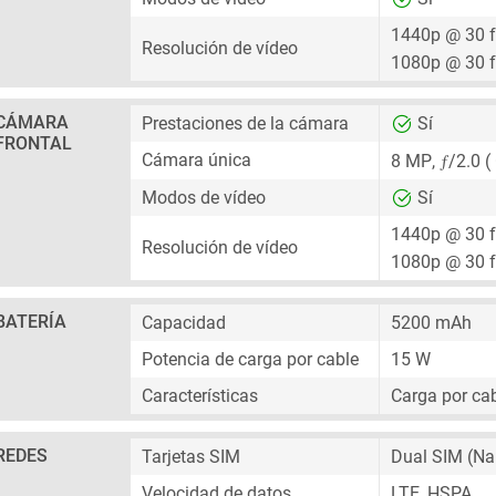
1440p @ 30 
Resolución de vídeo
1080p @ 30 
CÁMARA
Prestaciones de la cámara
Sí
FRONTAL
ƒ
Cámara única
8 MP
,
/2.0 (
Modos de vídeo
Sí
1440p @ 30 
Resolución de vídeo
1080p @ 30 
BATERÍA
Capacidad
5200 mAh
Potencia de carga por cable
15 W
Características
Carga por cab
REDES
Tarjetas SIM
Dual SIM
(Na
Velocidad de datos
LTE, HSPA