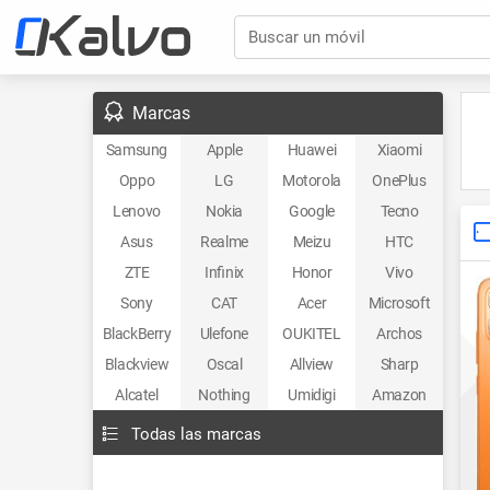
Buscar un móvil
Marcas
Samsung
Apple
Huawei
Xiaomi
Oppo
LG
Motorola
OnePlus
Lenovo
Nokia
Google
Tecno
Asus
Realme
Meizu
HTC
ZTE
Infinix
Honor
Vivo
Sony
CAT
Acer
Microsoft
BlackBerry
Ulefone
OUKITEL
Archos
Blackview
Oscal
Allview
Sharp
Alcatel
Nothing
Umidigi
Amazon
Todas las marcas