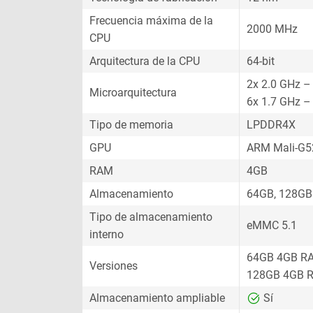
Frecuencia máxima de la
2000 MHz
CPU
Arquitectura de la CPU
64-bit
2x 2.0 GHz –
Microarquitectura
6x 1.7 GHz –
Tipo de memoria
LPDDR4X
GPU
ARM Mali-G
RAM
4GB
Almacenamiento
64GB, 128GB
Tipo de almacenamiento
eMMC 5.1
interno
64GB 4GB R
Versiones
128GB 4GB 
Almacenamiento ampliable
Sí