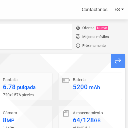
Contáctanos
ES
Ofertas
Nuevo
Mejores móviles
Próximamente
Pantalla
Batería
6.78
5200
pulgada
mAh
720x1576 píxeles
Cámara
Almacenamiento
8
64/128
MP
GB
1440p
eMMC 5.1