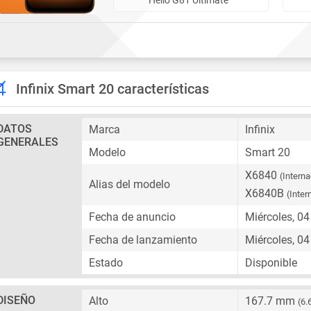
Infinix Smart 20 características
DATOS
Marca
Infinix
GENERALES
Modelo
Smart 20
X6840
(Interna
Alias del modelo
X6840B
(Inter
Fecha de anuncio
Miércoles, 0
Fecha de lanzamiento
Miércoles, 0
Estado
Disponible
DISEÑO
Alto
167.7 mm
(6.