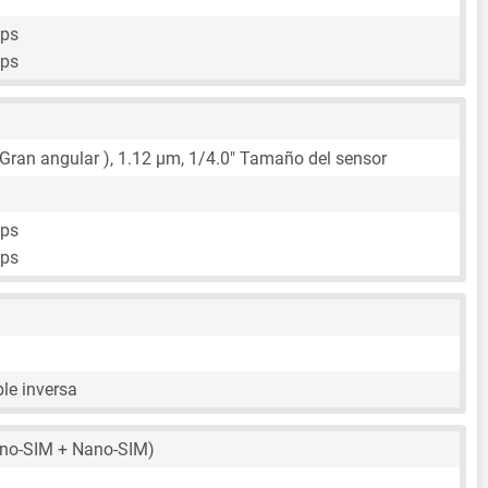
fps
fps
 Gran angular ),
1.12 μm
,
1/4.0"
Tamaño del sensor
fps
fps
le inversa
no-SIM + Nano-SIM)