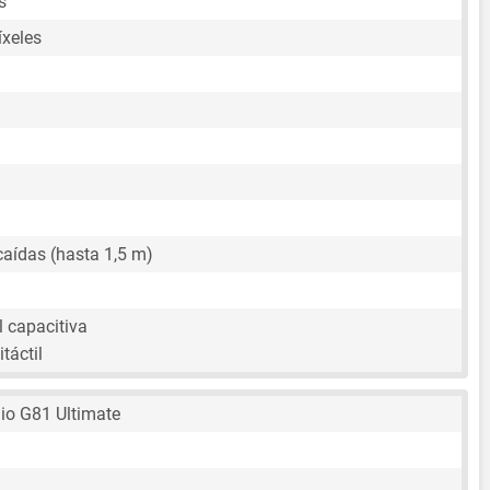
s
íxeles
caídas (hasta 1,5 m)
l capacitiva
táctil
io G81 Ultimate