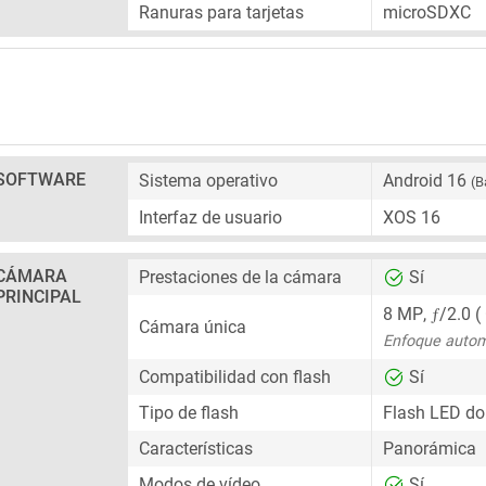
Ranuras para tarjetas
microSDXC
SOFTWARE
Sistema operativo
Android 16
(B
Interfaz de usuario
XOS 16
CÁMARA
Prestaciones de la cámara
Sí
PRINCIPAL
ƒ
8 MP
,
/2.0 (
Cámara única
Enfoque autom
Compatibilidad con flash
Sí
Tipo de flash
Flash LED do
Características
Panorámica
Modos de vídeo
Sí