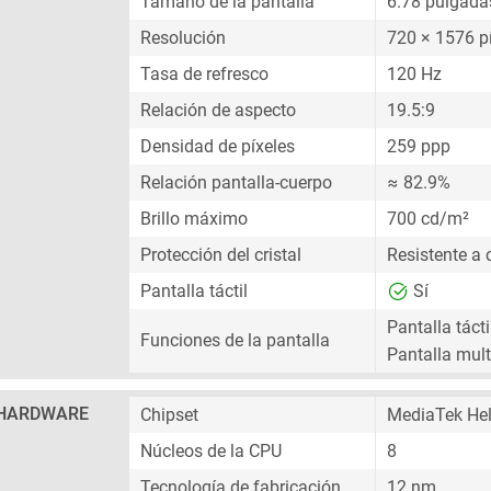
Tamaño de la pantalla
6.78 pulgada
Resolución
720 × 1576 p
Tasa de refresco
120 Hz
Relación de aspecto
19.5:9
Densidad de píxeles
259 ppp
Relación pantalla-cuerpo
≈ 82.9%
Brillo máximo
700 cd/m²
Protección del cristal
Resistente a 
Pantalla táctil
Sí
Pantalla tácti
Funciones de la pantalla
Pantalla multi
HARDWARE
Chipset
MediaTek Hel
Núcleos de la CPU
8
Tecnología de fabricación
12 nm