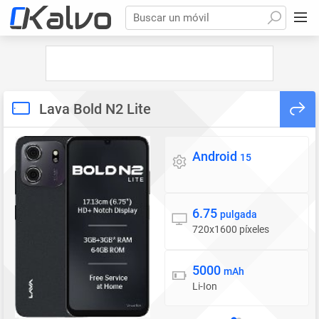
Buscar un móvil
Lava Bold N2 Lite
Android
Sistema operativo
15
6.75
Pantalla
pulgada
720x1600 píxeles
5000
Batería
mAh
Li-Ion