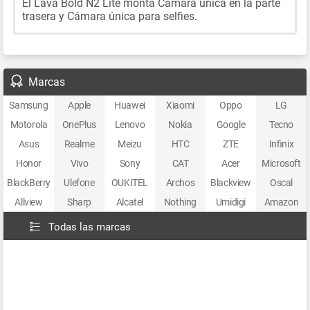
El Lava Bold N2 Lite monta Cámara única en la parte
trasera y Cámara única para selfies.
Marcas
Samsung
Apple
Huawei
Xiaomi
Oppo
LG
Motorola
OnePlus
Lenovo
Nokia
Google
Tecno
Asus
Realme
Meizu
HTC
ZTE
Infinix
Honor
Vivo
Sony
CAT
Acer
Microsoft
BlackBerry
Ulefone
OUKITEL
Archos
Blackview
Oscal
Allview
Sharp
Alcatel
Nothing
Umidigi
Amazon
Todas las marcas