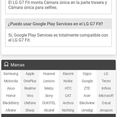
El LG G7 Fit monta Cámara única en la parte trasera y
Cámara única para selfies.
¿Puedo usar Google Play Services en el LG G7 Fit?
Sí, Google Play Services es totalmente compatible con
el LG G7 Fit.
Marcas
Samsung
Apple
Huawei
Xiaomi
Oppo
LG
Motorola
OnePlus
Lenovo
Nokia
Google
Tecno
Asus
Realme
Meizu
HTC
ZTE
Infinix
Honor
Vivo
Sony
CAT
Acer
Microsoft
BlackBerry
Ulefone
OUKITEL
Archos
Blackview
Oscal
Allview
Sharp
Alcatel
Nothing
Umidigi
Amazon