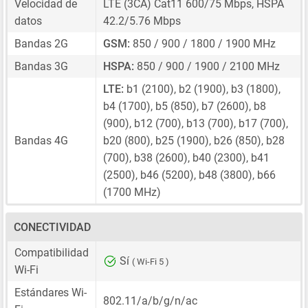
Velocidad de
LTE (3CA) Cat11 600/75 Mbps, HSPA
datos
42.2/5.76 Mbps
Bandas 2G
GSM:
850 / 900 / 1800 / 1900 MHz
Bandas 3G
HSPA:
850 / 900 / 1900 / 2100 MHz
LTE:
b1 (2100), b2 (1900), b3 (1800),
b4 (1700), b5 (850), b7 (2600), b8
(900), b12 (700), b13 (700), b17 (700),
Bandas 4G
b20 (800), b25 (1900), b26 (850), b28
(700), b38 (2600), b40 (2300), b41
(2500), b46 (5200), b48 (3800), b66
(1700 MHz)
CONECTIVIDAD
Compatibilidad
Sí
( Wi-Fi 5 )
Wi-Fi
Estándares Wi-
802.11/a/b/g/n/ac