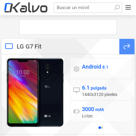
Buscar un móvil
LG G7 Fit
Android
Sistema operativo
8.1
6.1
Pantalla
pulgada
1440x3120 píxeles
3000
Batería
mAh
Li-Ion