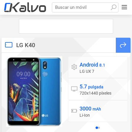
Buscar un móvil
LG K40
Android
Sistema operativo
8.1
LG UX 7
5.7
Pantalla
pulgada
720x1440 píxeles
3000
Batería
mAh
Li-Ion