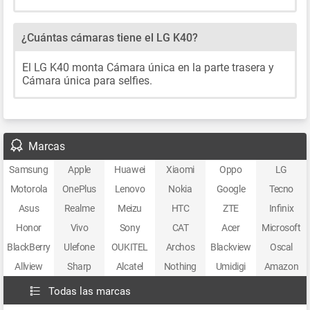
¿Cuántas cámaras tiene el LG K40?
El LG K40 monta Cámara única en la parte trasera y
Cámara única para selfies.
Marcas
Samsung
Apple
Huawei
Xiaomi
Oppo
LG
Motorola
OnePlus
Lenovo
Nokia
Google
Tecno
Asus
Realme
Meizu
HTC
ZTE
Infinix
Honor
Vivo
Sony
CAT
Acer
Microsoft
BlackBerry
Ulefone
OUKITEL
Archos
Blackview
Oscal
Allview
Sharp
Alcatel
Nothing
Umidigi
Amazon
Todas las marcas