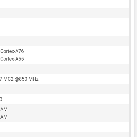
 Cortex-A76
 Cortex-A55
57 MC2 @850 MHz
B
RAM
RAM