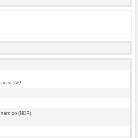
ático (AF)
inámico (HDR)