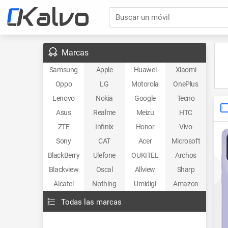
Buscar un móvil
Marcas
Samsung
Apple
Huawei
Xiaomi
Oppo
LG
Motorola
OnePlus
Lenovo
Nokia
Google
Tecno
Asus
Realme
Meizu
HTC
ZTE
Infinix
Honor
Vivo
Sony
CAT
Acer
Microsoft
BlackBerry
Ulefone
OUKITEL
Archos
Blackview
Oscal
Allview
Sharp
Alcatel
Nothing
Umidigi
Amazon
Todas las marcas