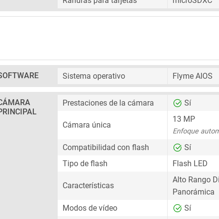
Ranuras para tarjetas
microSDXC
SOFTWARE
Sistema operativo
Flyme AIOS
CÁMARA
Prestaciones de la cámara
Sí
PRINCIPAL
13 MP
Cámara única
Enfoque autom
Compatibilidad con flash
Sí
Tipo de flash
Flash LED
Alto Rango D
Características
Panorámica
Modos de vídeo
Sí