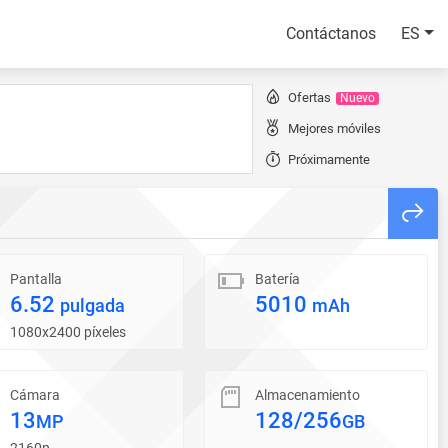
Contáctanos
ES
Ofertas
Nuevo
Mejores móviles
Próximamente
Pantalla
Batería
6.52
5010
pulgada
mAh
1080x2400 píxeles
Cámara
Almacenamiento
13
128/256
MP
GB
2160p