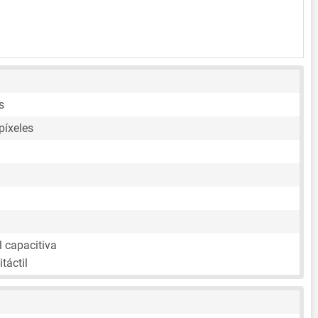
s
píxeles
l capacitiva
táctil