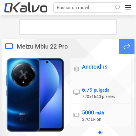
Buscar un móvil
Meizu Mblu 22 Pro
Android
Sistema operativo
15
6.79
Pantalla
pulgada
720x1640 píxeles
5000
Batería
mAh
Si/C Li-Ion