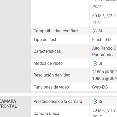
Estabilización
PDAF
ƒ
50 MP
,
/2.0
PDAF
Compatibilidad con flash
Sí
Tipo de flash
Flash LED
Alto Rango D
Características
Panorámica
Modos de vídeo
Sí
2160p @ 30 
Resolución de vídeo
1080p @ 30/
Funciones de vídeo
Gyro-EIS
CÁMARA
Prestaciones de la cámara
Sí
FRONTAL
ƒ
50 MP
,
/1.9
Cámara única
PDAF