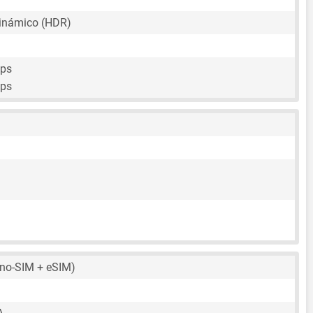
inámico (HDR)
fps
fps
no-SIM + eSIM)