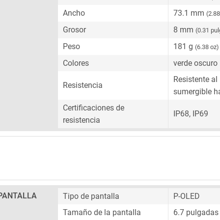
Ancho
73.1 mm
(2.8
Grosor
8 mm
(0.31 pu
Peso
181 g
(6.38 oz)
Colores
verde oscuro
Resistente al
Resistencia
sumergible h
Certificaciones de
IP68, IP69
resistencia
PANTALLA
Tipo de pantalla
P-OLED
Tamaño de la pantalla
6.7 pulgadas