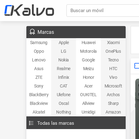
Buscar un móvil
Marcas
Samsung
Apple
Huawei
Xiaomi
Oppo
LG
Motorola
OnePlus
Lenovo
Nokia
Google
Tecno
Asus
Realme
Meizu
HTC
ZTE
Infinix
Honor
Vivo
Sony
CAT
Acer
Microsoft
BlackBerry
Ulefone
OUKITEL
Archos
Blackview
Oscal
Allview
Sharp
Alcatel
Nothing
Umidigi
Amazon
Todas las marcas