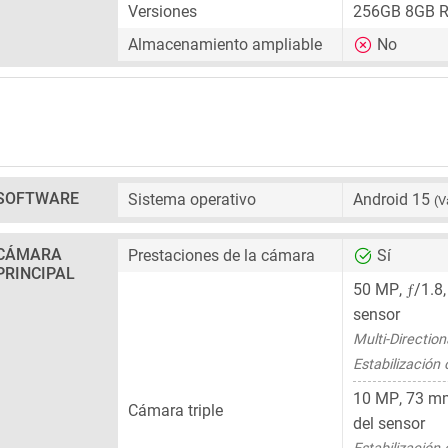
Versiones
256GB 8GB 
Almacenamiento ampliable
No
SOFTWARE
Sistema operativo
Android 15
(V
CÁMARA
Prestaciones de la cámara
Sí
PRINCIPAL
ƒ
50 MP
,
/1.8
sensor
Multi-Directio
Estabilización
10 MP
,
73 m
Cámara triple
del sensor