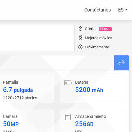
Contáctanos
ES
Ofertas
Nuevo
Mejores móviles
Próximamente
Pantalla
Batería
6.7
5200
pulgada
mAh
1220x2712 píxeles
Cámara
Almacenamiento
50
256
MP
GB
2160p
UFS