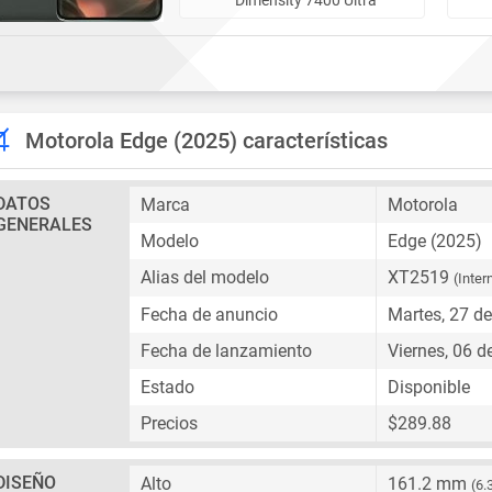
Motorola Edge (2025) características
DATOS
Marca
Motorola
GENERALES
Modelo
Edge (2025)
Alias del modelo
XT2519
(Inter
Fecha de anuncio
Martes, 27 d
Fecha de lanzamiento
Viernes, 06 d
Estado
Disponible
Precios
$289.88
DISEÑO
Alto
161.2 mm
(6.