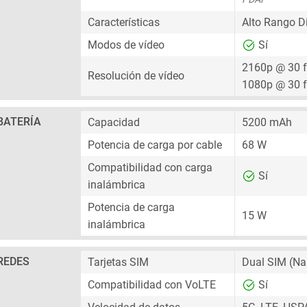
Características
Alto Rango D
Modos de vídeo
Sí
2160p @ 30 
Resolución de vídeo
1080p @ 30 
BATERÍA
Capacidad
5200 mAh
Potencia de carga por cable
68 W
Compatibilidad con carga
Sí
inalámbrica
Potencia de carga
15 W
inalámbrica
REDES
Tarjetas SIM
Dual SIM
(Na
Compatibilidad con VoLTE
Sí