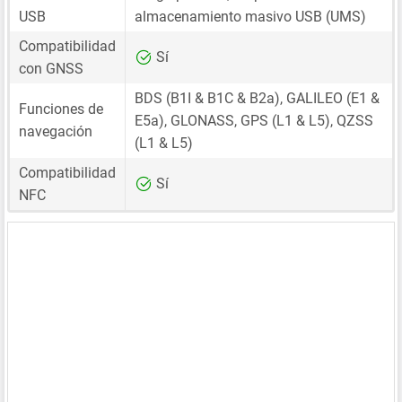
USB
almacenamiento masivo USB (UMS)
Compatibilidad
Sí
con GNSS
BDS (B1I & B1C & B2a), GALILEO (E1 &
Funciones de
E5a), GLONASS, GPS (L1 & L5), QZSS
navegación
(L1 & L5)
Compatibilidad
Sí
NFC