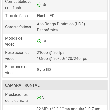
Compatibilidad
Sí
con flash
Tipo de flash
Flash LED
Alto Rango Dinámico (HDR)
Características
Panorámica
Modos de
Sí
vídeo
Resolución de
2160p @ 30 fps
vídeo
1080p @ 30/60/120/240 fps
Funciones de
Gyro-EIS
vídeo
CÁMARA FRONTAL
Prestaciones
Sí
de la cámara
ƒ
32 MP
,
/2.2 ( Gran angular ),
0.7 μm
,