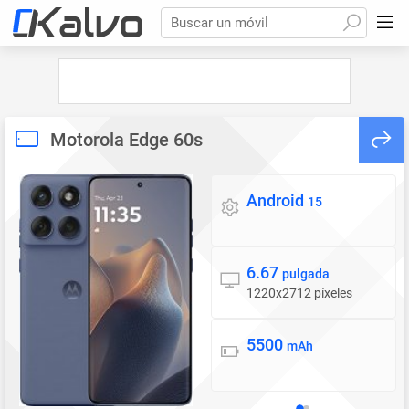
Buscar un móvil
Motorola Edge 60s
Android
Sistema operativo
15
6.67
Pantalla
pulgada
1220x2712 píxeles
5500
Batería
mAh