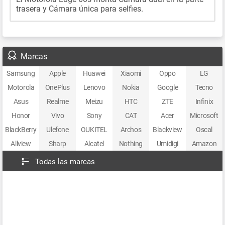
trasera y Cámara única para selfies.
Marcas
Samsung
Apple
Huawei
Xiaomi
Oppo
LG
Motorola
OnePlus
Lenovo
Nokia
Google
Tecno
Asus
Realme
Meizu
HTC
ZTE
Infinix
Honor
Vivo
Sony
CAT
Acer
Microsoft
BlackBerry
Ulefone
OUKITEL
Archos
Blackview
Oscal
Allview
Sharp
Alcatel
Nothing
Umidigi
Amazon
Todas las marcas