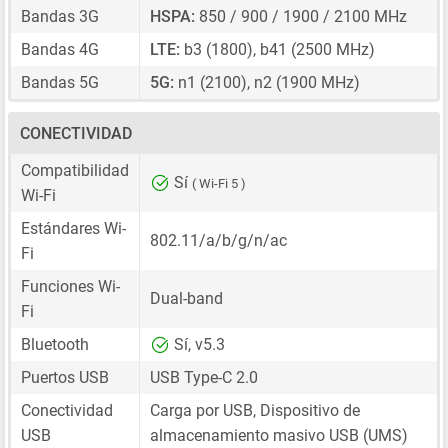
Bandas 3G
HSPA:
850 / 900 / 1900 / 2100 MHz
Bandas 4G
LTE:
b3 (1800), b41 (2500 MHz)
Bandas 5G
5G:
n1 (2100), n2 (1900 MHz)
CONECTIVIDAD
Compatibilidad
Sí
( Wi-Fi 5 )
Wi-Fi
Estándares Wi-
802.11/a/b/g/n/ac
Fi
Funciones Wi-
Dual-band
Fi
Bluetooth
Sí, v5.3
Puertos USB
USB Type-C 2.0
Conectividad
Carga por USB, Dispositivo de
USB
almacenamiento masivo USB (UMS)