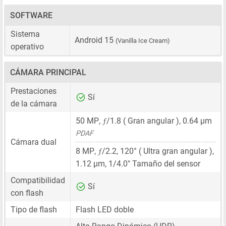
SOFTWARE
Sistema
Android 15
(Vanilla Ice Cream)
operativo
CÁMARA PRINCIPAL
Prestaciones
Sí
de la cámara
ƒ
50 MP
,
/1.8 ( Gran angular ),
0.64 μm
PDAF
Cámara dual
ƒ
8 MP
,
/2.2, 120° ( Ultra gran angular ),
1.12 μm
,
1/4.0"
Tamaño del sensor
Compatibilidad
Sí
con flash
Tipo de flash
Flash LED doble