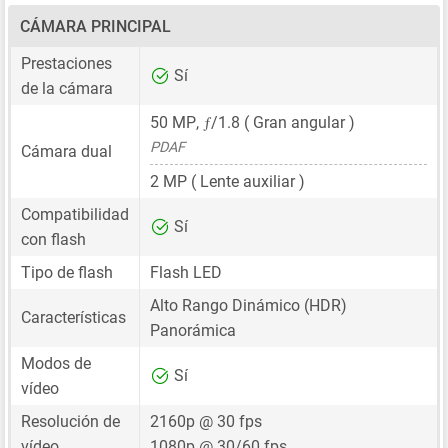
CÁMARA PRINCIPAL
Prestaciones
Sí
de la cámara
ƒ
50 MP
,
/1.8 ( Gran angular )
PDAF
Cámara dual
2 MP
( Lente auxiliar )
Compatibilidad
Sí
con flash
Tipo de flash
Flash LED
Alto Rango Dinámico (HDR)
Características
Panorámica
Modos de
Sí
vídeo
Resolución de
2160p @ 30 fps
vídeo
1080p @ 30/60 fps