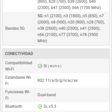
(800), b28 (700), b38 (2600), b40
(2300), b41 (2500), b66 (1700 MHz)
5G:
n1 (2100), n3 (1800), n5 (850), n7
(2600), n8 (900), n20 (800), n28 (700),
Bandas 5G
n38 (2600), n40 (2300), n41 (2500),
n66 (2100), n77 (3700), n78 (3500
MHz)
CONECTIVIDAD
Compatibilidad
Sí
( Wi-Fi 6 )
Wi-Fi
Estándares Wi-
802.11/a/b/g/n/ac/ax
Fi
Funciones Wi-
Dual-band
Fi
Bluetooth
Sí, v5.3