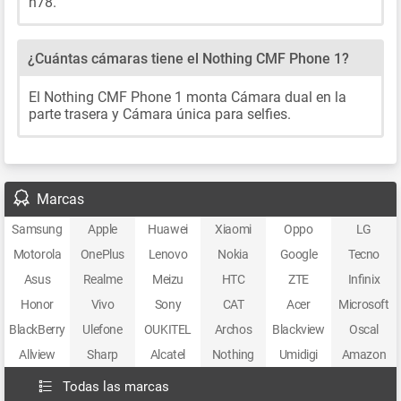
n78.
¿Cuántas cámaras tiene el Nothing CMF Phone 1?
El Nothing CMF Phone 1 monta Cámara dual en la
parte trasera y Cámara única para selfies.
Marcas
Samsung
Apple
Huawei
Xiaomi
Oppo
LG
Motorola
OnePlus
Lenovo
Nokia
Google
Tecno
Asus
Realme
Meizu
HTC
ZTE
Infinix
Honor
Vivo
Sony
CAT
Acer
Microsoft
BlackBerry
Ulefone
OUKITEL
Archos
Blackview
Oscal
Allview
Sharp
Alcatel
Nothing
Umidigi
Amazon
Todas las marcas