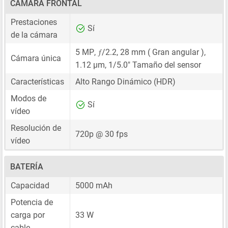
CÁMARA FRONTAL
Prestaciones
Sí
de la cámara
ƒ
5 MP
,
/2.2,
28 mm
( Gran angular ),
Cámara única
1.12 μm
,
1/5.0"
Tamaño del sensor
Características
Alto Rango Dinámico (HDR)
Modos de
Sí
vídeo
Resolución de
720p @ 30 fps
vídeo
BATERÍA
Capacidad
5000 mAh
Potencia de
carga por
33 W
cable