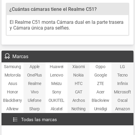
¿Cuántas cámaras tiene el Realme C51?
El Realme C51 monta Cámara dual en la parte trasera
y Cámara única para selfies.
Marcas
Samsung
Apple
Huawei
Xiaomi
Oppo
LG
Motorola
OnePlus
Lenovo
Nokia
Google
Tecno
Asus
Realme
Meizu
HTC
ZTE
Infinix
Honor
Vivo
Sony
CAT
Acer
Microsoft
BlackBerry
Ulefone
OUKITEL
Archos
Blackview
Oscal
Allview
Sharp
Alcatel
Nothing
Umidigi
Amazon
Todas las marcas