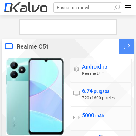
Buscar un móvil
Realme C51
Android
Sistema operativo
13
Realme UI T
6.74
Pantalla
pulgada
720x1600 píxeles
5000
Batería
mAh