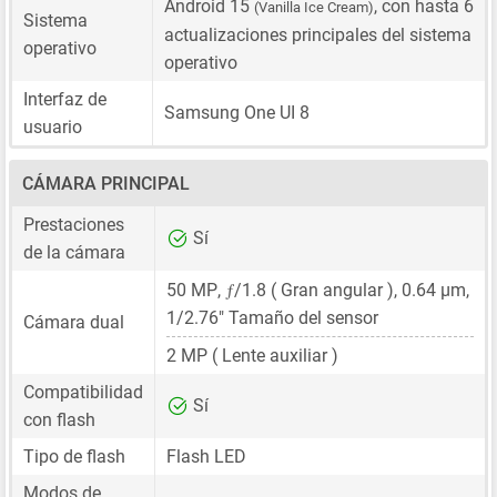
Android 15
, con hasta 6
(Vanilla Ice Cream)
Sistema
actualizaciones principales del sistema
operativo
operativo
Interfaz de
Samsung One UI 8
usuario
CÁMARA PRINCIPAL
Prestaciones
Sí
de la cámara
ƒ
50 MP
,
/1.8 ( Gran angular ),
0.64 μm
,
1/2.76"
Tamaño del sensor
Cámara dual
2 MP
( Lente auxiliar )
Compatibilidad
Sí
con flash
Tipo de flash
Flash LED
Modos de