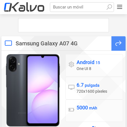
Buscar un móvil
Samsung Galaxy A07 4G
Android
Sistema operativo
15
One UI 8
6.7
Pantalla
pulgada
720x1600 píxeles
5000
Batería
mAh