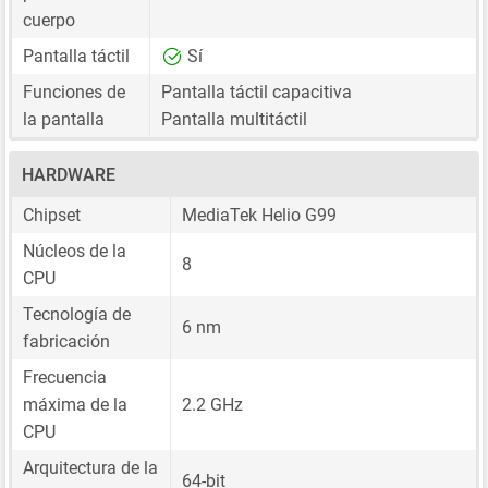
cuerpo
Pantalla táctil
Sí
Funciones de
Pantalla táctil capacitiva
la pantalla
Pantalla multitáctil
HARDWARE
Chipset
MediaTek Helio G99
Núcleos de la
8
CPU
Tecnología de
6 nm
fabricación
Frecuencia
máxima de la
2.2 GHz
CPU
Arquitectura de la
64-bit