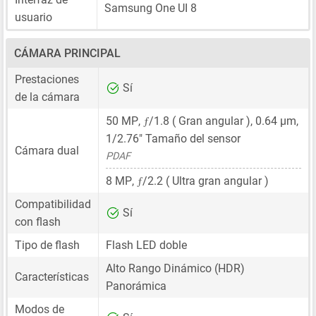
Samsung One UI 8
usuario
CÁMARA PRINCIPAL
Prestaciones
Sí
de la cámara
ƒ
50 MP
,
/1.8 ( Gran angular ),
0.64 μm
,
1/2.76"
Tamaño del sensor
Cámara dual
PDAF
ƒ
8 MP
,
/2.2 ( Ultra gran angular )
Compatibilidad
Sí
con flash
Tipo de flash
Flash LED doble
Alto Rango Dinámico (HDR)
Características
Panorámica
Modos de