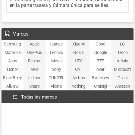
en la parte trasera y Cámara única para selfies.
Marcas
Samsung
Apple
Huawei
Xiaomi
Oppo
LG
Motorola
OnePlus
Lenovo
Nokia
Google
Tecno
Asus
Realme
Meizu
HTC
ZTE
Infinix
Honor
Vivo
Sony
CAT
Acer
Microsoft
BlackBerry
Ulefone
OUKITEL
Archos
Blackview
Oscal
Allview
Sharp
Alcatel
Nothing
Umidigi
Amazon
Todas las marcas