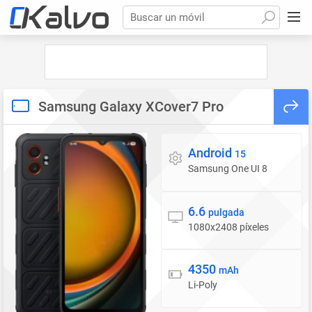
Buscar un móvil
Samsung Galaxy XCover7 Pro
Android
Sistema operativo
15
Samsung One UI 8
6.6
Pantalla
pulgada
1080x2408 píxeles
4350
Batería
mAh
Li-Poly