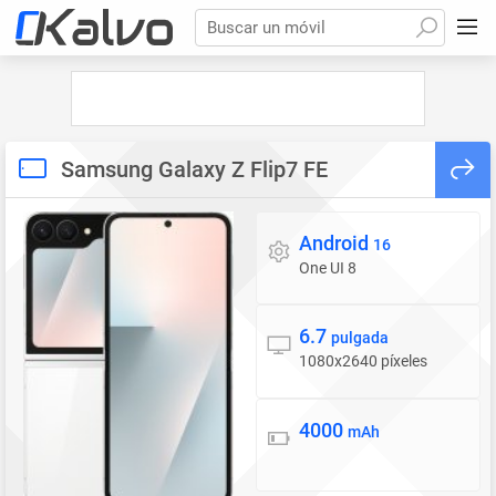
Buscar un móvil
Samsung Galaxy Z Flip7 FE
Android
Sistema operativo
16
One UI 8
6.7
Pantalla
pulgada
1080x2640 píxeles
4000
Batería
mAh