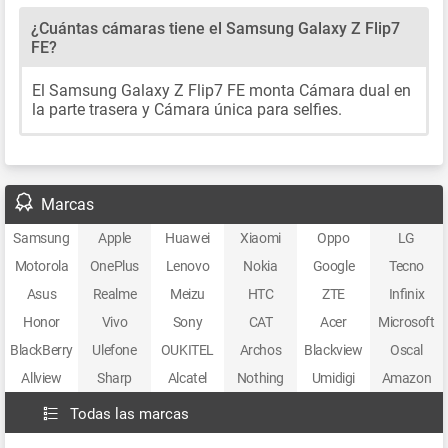
¿Cuántas cámaras tiene el Samsung Galaxy Z Flip7
FE?
El Samsung Galaxy Z Flip7 FE monta Cámara dual en
la parte trasera y Cámara única para selfies.
Marcas
Samsung
Apple
Huawei
Xiaomi
Oppo
LG
Motorola
OnePlus
Lenovo
Nokia
Google
Tecno
Asus
Realme
Meizu
HTC
ZTE
Infinix
Honor
Vivo
Sony
CAT
Acer
Microsoft
BlackBerry
Ulefone
OUKITEL
Archos
Blackview
Oscal
Allview
Sharp
Alcatel
Nothing
Umidigi
Amazon
Todas las marcas