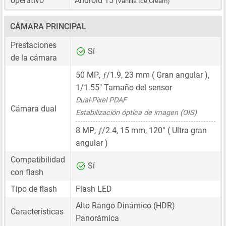
operativo
Android 15
(Vanilla Ice Cream)
CÁMARA PRINCIPAL
Prestaciones
Sí
de la cámara
ƒ
50 MP
,
/1.9,
23 mm
( Gran angular ),
1/1.55"
Tamaño del sensor
Dual-Pixel PDAF
Cámara dual
Estabilización óptica de imagen (OIS)
ƒ
8 MP
,
/2.4,
15 mm
, 120° ( Ultra gran
angular )
Compatibilidad
Sí
con flash
Tipo de flash
Flash LED
Alto Rango Dinámico (HDR)
Características
Panorámica