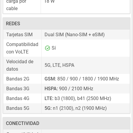
carga por
18 W
cable
REDES
Tarjetas SIM
Dual SIM
(Nano-SIM + eSIM)
Compatibilidad
Sí
con VoLTE
Velocidad de
5G, LTE, HSPA
datos
Bandas 2G
GSM:
850 / 900 / 1800 / 1900 MHz
Bandas 3G
HSPA:
900 / 2100 MHz
Bandas 4G
LTE:
b3 (1800), b41 (2500 MHz)
Bandas 5G
5G:
n1 (2100), n2 (1900 MHz)
CONECTIVIDAD