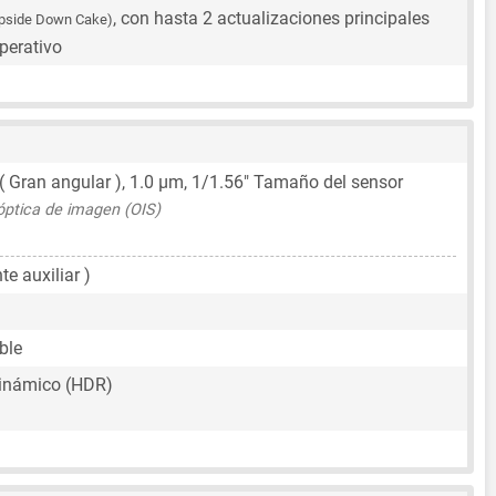
, con hasta 2 actualizaciones principales
pside Down Cake)
perativo
 ( Gran angular ),
1.0 μm
,
1/1.56"
Tamaño del sensor
 óptica de imagen (OIS)
te auxiliar )
ble
inámico (HDR)