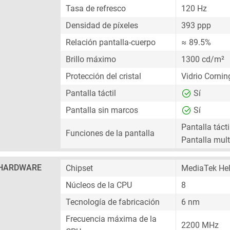
Tasa de refresco
120 Hz
Densidad de píxeles
393 ppp
Relación pantalla-cuerpo
≈ 89.5%
Brillo máximo
1300 cd/m²
Protección del cristal
Vidrio Cornin
Pantalla táctil
Sí
Pantalla sin marcos
Sí
Pantalla tácti
Funciones de la pantalla
Pantalla multi
HARDWARE
Chipset
MediaTek He
Núcleos de la CPU
8
Tecnología de fabricación
6 nm
Frecuencia máxima de la
2200 MHz