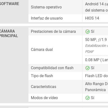
SOFTWARE
Android 14
(U
Sistema operativo
del sistema o
Interfaz de usuario
HIOS 14
CÁMARA
Prestaciones de la cámara
Sí
PRINCIPAL
ƒ
50 MP
,
/1.9
Estabilización
Cámara dual
PDAF
0.08 MP
( Len
Compatibilidad con flash
Sí
Tipo de flash
Flash LED do
Alto Rango D
Características
Panorámica
Modos de vídeo
Sí