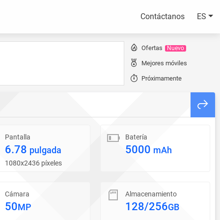
Contáctanos
ES
Ofertas
Nuevo
Mejores móviles
Próximamente
Pantalla
Batería
6.78
5000
pulgada
mAh
1080x2436 píxeles
Cámara
Almacenamiento
50
128/256
MP
GB