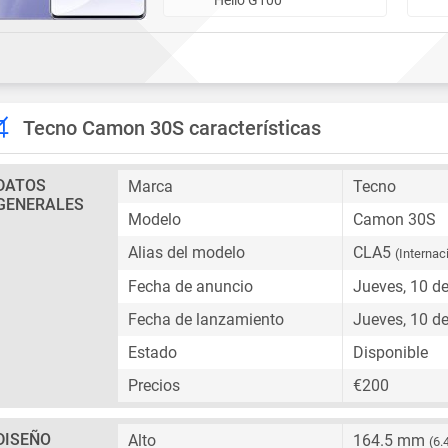
Tecno Camon 30S características
DATOS
Marca
Tecno
GENERALES
Modelo
Camon 30S
Alias del modelo
CLA5
(Internac
Fecha de anuncio
Jueves, 10 d
Fecha de lanzamiento
Jueves, 10 d
Estado
Disponible
Precios
€200
DISEÑO
Alto
164.5 mm
(6.