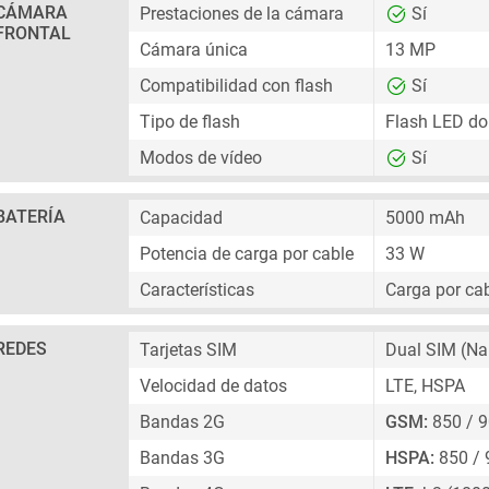
CÁMARA
Prestaciones de la cámara
Sí
FRONTAL
Cámara única
13 MP
Compatibilidad con flash
Sí
Tipo de flash
Flash LED do
Modos de vídeo
Sí
BATERÍA
Capacidad
5000 mAh
Potencia de carga por cable
33 W
Características
Carga por cab
REDES
Tarjetas SIM
Dual SIM
(Na
Velocidad de datos
LTE, HSPA
Bandas 2G
GSM:
850 / 9
Bandas 3G
HSPA:
850 / 