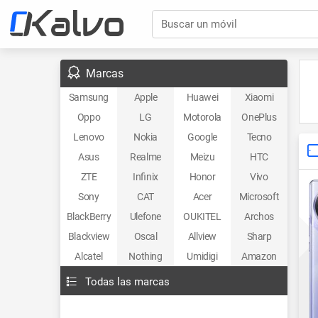
Buscar un móvil
Marcas
Samsung
Apple
Huawei
Xiaomi
Oppo
LG
Motorola
OnePlus
Lenovo
Nokia
Google
Tecno
Asus
Realme
Meizu
HTC
ZTE
Infinix
Honor
Vivo
Sony
CAT
Acer
Microsoft
BlackBerry
Ulefone
OUKITEL
Archos
Blackview
Oscal
Allview
Sharp
Alcatel
Nothing
Umidigi
Amazon
Todas las marcas