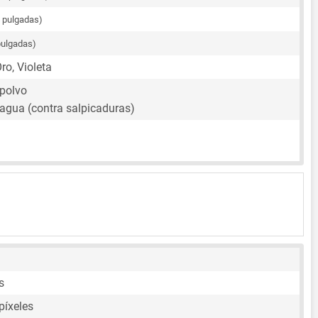
4 pulgadas)
pulgadas)
ro, Violeta
 polvo
 agua (contra salpicaduras)
s
píxeles