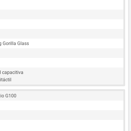
g Gorilla Glass
l capacitiva
táctil
lio G100