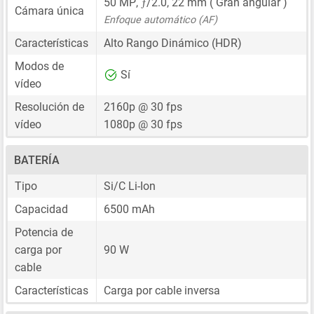
ƒ
50 MP
,
/2.0,
22 mm
( Gran angular )
Cámara única
Enfoque automático (AF)
Características
Alto Rango Dinámico (HDR)
Modos de
Sí
vídeo
Resolución de
2160p @ 30 fps
vídeo
1080p @ 30 fps
BATERÍA
Tipo
Si/C Li-Ion
Capacidad
6500 mAh
Potencia de
carga por
90 W
cable
Características
Carga por cable inversa