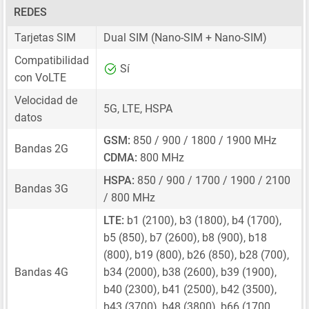
REDES
Tarjetas SIM
Dual SIM
(Nano-SIM + Nano-SIM)
Compatibilidad
Sí
con VoLTE
Velocidad de
5G, LTE, HSPA
datos
GSM:
850 / 900 / 1800 / 1900 MHz
Bandas 2G
CDMA:
800 MHz
HSPA:
850 / 900 / 1700 / 1900 / 2100
Bandas 3G
/ 800 MHz
LTE:
b1 (2100), b3 (1800), b4 (1700),
b5 (850), b7 (2600), b8 (900), b18
(800), b19 (800), b26 (850), b28 (700),
Bandas 4G
b34 (2000), b38 (2600), b39 (1900),
b40 (2300), b41 (2500), b42 (3500),
b43 (3700), b48 (3800), b66 (1700