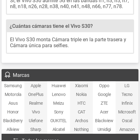
Sí, el Vivo S30 admite 5G en las bandas n1, n3, n5, n7,
n8, n18, n26, n28, n38, n40, n41, n48, n66, n77, n78.
¿Cuántas cámaras tiene el Vivo S30?
El Vivo S30 monta Cámara triple en la parte trasera y
Cámara única para selfies.
Marcas
Samsung
Apple
Huawei
Xiaomi
Oppo
LG
Motorola
OnePlus
Lenovo
Nokia
Google
Tecno
Asus
Realme
Meizu
HTC
ZTE
Infinix
Honor
Vivo
Sony
CAT
Acer
Microsoft
BlackBerry
Ulefone
OUKITEL
Archos
Blackview
Oscal
Allview
Sharp
Alcatel
Nothing
Umidigi
Amazon