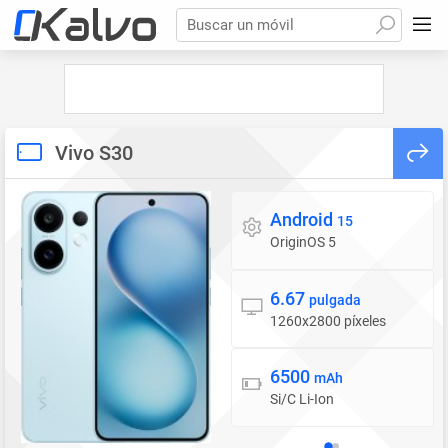
Buscar un móvil
Vivo S30
Android
Sistema operativo
15
OriginOS 5
6.67
Pantalla
pulgada
1260x2800 píxeles
6500
Batería
mAh
Si/C Li-Ion