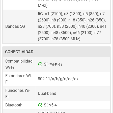
MHz)
5G:
n1 (2100), n3 (1800), n5 (850), n7
(2600), n8 (900), n18 (850), n26 (850),
Bandas 5G
n28 (700), n38 (2600), n40 (2300), n41
(2500), n48 (3500), n66 (2100), n77
(3700), n78 (3500 MHz)
CONECTIVIDAD
Compatibilidad
Sí
( Wi-Fi 6 )
Wi-Fi
Estándares Wi-
802.11/a/b/g/n/ac/ax
Fi
Funciones Wi-
Dual-band
Fi
Bluetooth
Sí, v5.4