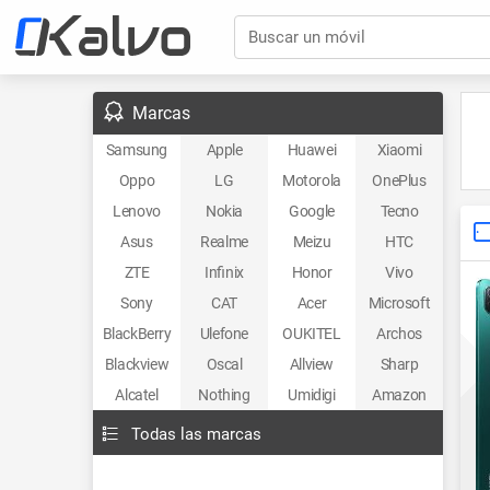
Buscar un móvil
Marcas
Samsung
Apple
Huawei
Xiaomi
Oppo
LG
Motorola
OnePlus
Lenovo
Nokia
Google
Tecno
Asus
Realme
Meizu
HTC
ZTE
Infinix
Honor
Vivo
Sony
CAT
Acer
Microsoft
BlackBerry
Ulefone
OUKITEL
Archos
Blackview
Oscal
Allview
Sharp
Alcatel
Nothing
Umidigi
Amazon
Todas las marcas