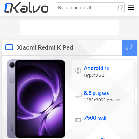
Buscar un móvil
Xiaomi Redmi K Pad
Android
Sistema operativo
15
HyperOS 2
8.8
Pantalla
pulgada
1880x3008 píxeles
7500
Batería
mAh