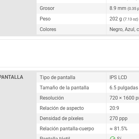
Grosor
8.9 mm
(0.35 
Peso
202 g
(7.13 oz)
Colores
Negro, Azul, 
PANTALLA
Tipo de pantalla
IPS LCD
Tamaño de la pantalla
6.5 pulgadas
Resolución
720 × 1600 p
Relación de aspecto
20:9
Densidad de píxeles
270 ppp
Relación pantalla-cuerpo
≈ 81.5%
Pantalla táctil
Sí