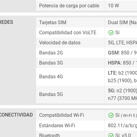
Potencia de carga por cable
10 W
REDES
Tarjetas SIM
Dual SIM
(Na
Compatibilidad con VoLTE
Sí
Velocidad de datos
5G, LTE, HSP
Bandas 2G
GSM:
850 / 9
Bandas 3G
HSPA:
850 / 
LTE:
b2 (1900)
Bandas 4G
b25 (1900), b
5G:
n2 (1900),
Bandas 5G
n77 (3700 M
CONECTIVIDAD
Compatibilidad Wi-Fi
Sí
( Wi-Fi 5 
Estándares Wi-Fi
802.11/a/b/
Bluetooth
Sí, v5.0