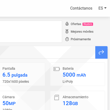
Contáctanos
ES
Ofertas
Nuevo
Mejores móviles
Próximamente
Pantalla
Batería
6.5
5000
pulgada
mAh
720x1600 píxeles
Li-Poly
Cámara
Almacenamiento
50
128
MP
GB
1080p