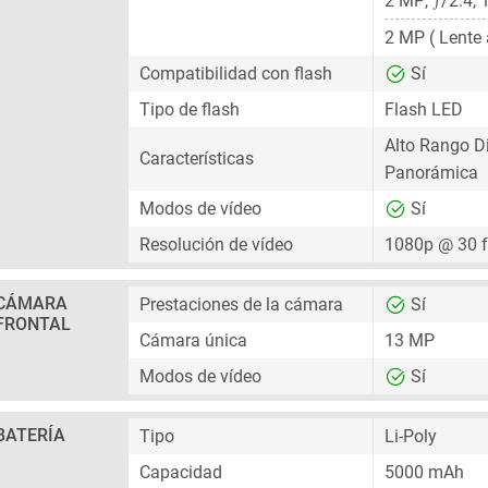
2 MP
,
/2.4, 
2 MP
( Lente 
Compatibilidad con flash
Sí
Tipo de flash
Flash LED
Alto Rango D
Características
Panorámica
Modos de vídeo
Sí
Resolución de vídeo
1080p @ 30 
CÁMARA
Prestaciones de la cámara
Sí
FRONTAL
Cámara única
13 MP
Modos de vídeo
Sí
BATERÍA
Tipo
Li-Poly
Capacidad
5000 mAh