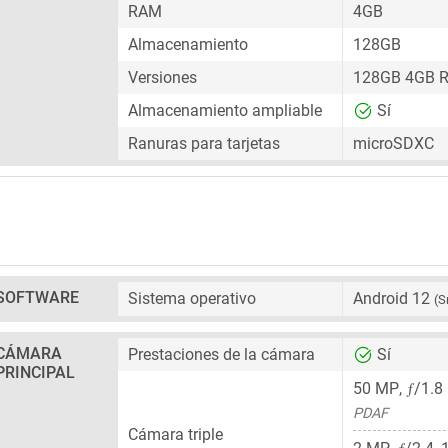
RAM
4GB
Almacenamiento
128GB
Versiones
128GB 4GB 
Almacenamiento ampliable
Sí
Ranuras para tarjetas
microSDXC
SOFTWARE
Sistema operativo
Android 12
(S
CÁMARA
Prestaciones de la cámara
Sí
PRINCIPAL
ƒ
50 MP
,
/1.8
PDAF
Cámara triple
ƒ