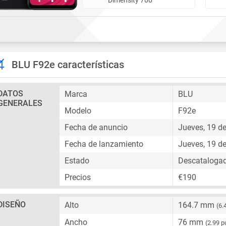
BLU F92e características
DATOS
Marca
BLU
GENERALES
Modelo
F92e
Fecha de anuncio
Jueves, 19 d
Fecha de lanzamiento
Jueves, 19 d
Estado
Descataloga
Precios
€190
DISEÑO
Alto
164.7 mm
(6.
Ancho
76 mm
(2.99 