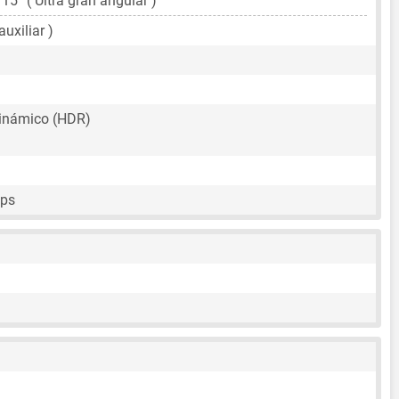
115° ( Ultra gran angular )
auxiliar )
inámico (HDR)
fps