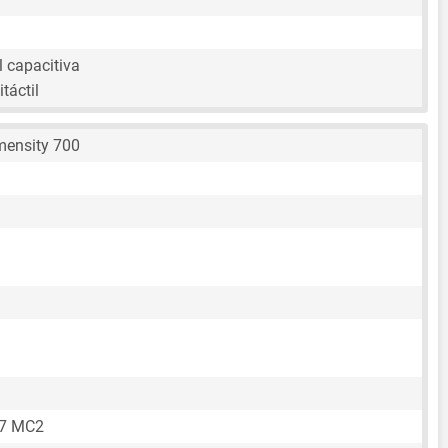
l capacitiva
táctil
mensity 700
57 MC2