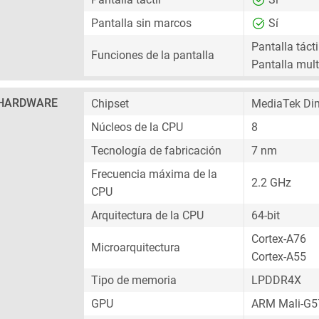
Pantalla sin marcos
Sí
Pantalla tácti
Funciones de la pantalla
Pantalla multi
HARDWARE
Chipset
MediaTek Di
Núcleos de la CPU
8
Tecnología de fabricación
7 nm
Frecuencia máxima de la
2.2 GHz
CPU
Arquitectura de la CPU
64-bit
Cortex-A76
Microarquitectura
Cortex-A55
Tipo de memoria
LPDDR4X
GPU
ARM Mali-G