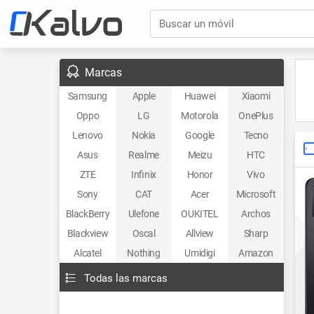
Buscar un móvil
Marcas
Samsung
Apple
Huawei
Xiaomi
Oppo
LG
Motorola
OnePlus
Lenovo
Nokia
Google
Tecno
Asus
Realme
Meizu
HTC
ZTE
Infinix
Honor
Vivo
Sony
CAT
Acer
Microsoft
BlackBerry
Ulefone
OUKITEL
Archos
Blackview
Oscal
Allview
Sharp
Alcatel
Nothing
Umidigi
Amazon
Todas las marcas