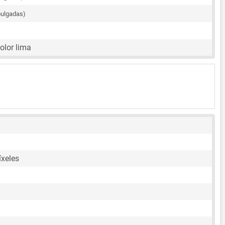
pulgadas)
color lima
íxeles