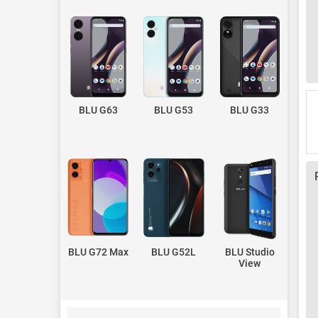
BLU G63
BLU G53
BLU G33
BLU G72 Max
BLU G52L
BLU Studio
View