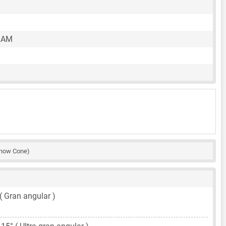
RAM
now Cone)
 ( Gran angular )