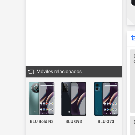
Móviles relacionados
BLU Bold N3
BLU G93
BLU G73