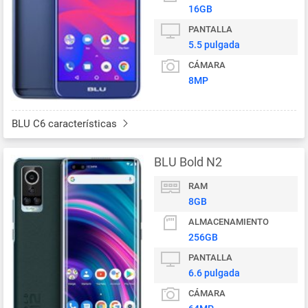
16GB
PANTALLA
5.5 pulgada
CÁMARA
8MP
BLU C6 características
BLU Bold N2
RAM
8GB
ALMACENAMIENTO
256GB
PANTALLA
6.6 pulgada
CÁMARA