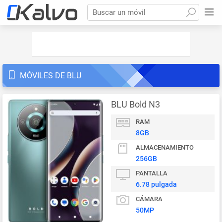
Buscar un móvil
MÓVILES DE BLU
BLU Bold N3
RAM
8GB
ALMACENAMIENTO
256GB
PANTALLA
6.78 pulgada
CÁMARA
50MP