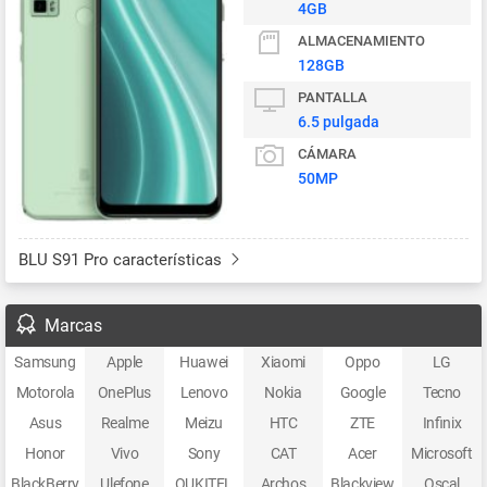
4GB
ALMACENAMIENTO
128GB
PANTALLA
6.5 pulgada
CÁMARA
50MP
BLU S91 Pro características
Marcas
Samsung
Apple
Huawei
Xiaomi
Oppo
LG
Motorola
OnePlus
Lenovo
Nokia
Google
Tecno
Asus
Realme
Meizu
HTC
ZTE
Infinix
Honor
Vivo
Sony
CAT
Acer
Microsoft
BlackBerry
Ulefone
OUKITEL
Archos
Blackview
Oscal