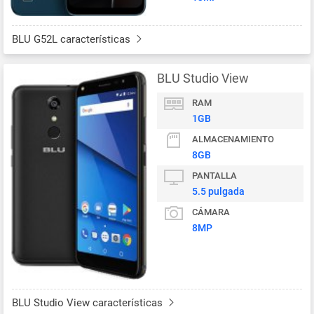
BLU G52L características
BLU Studio View
RAM
1GB
ALMACENAMIENTO
8GB
PANTALLA
5.5 pulgada
CÁMARA
8MP
BLU Studio View características