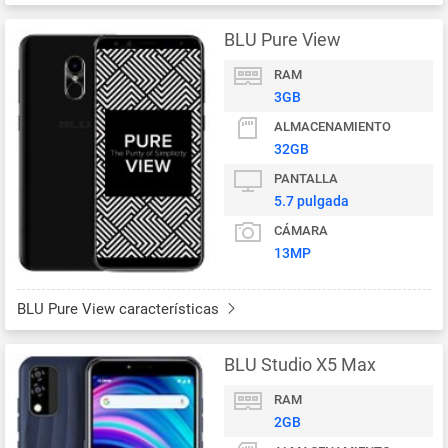
BLU Pure View
RAM
3GB
ALMACENAMIENTO
32GB
PANTALLA
5.7 pulgada
CÁMARA
13MP
BLU Pure View características
BLU Studio X5 Max
RAM
2GB