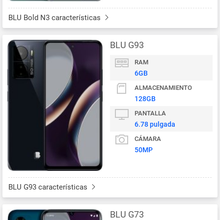
BLU Bold N3 características
BLU G93
RAM
6GB
ALMACENAMIENTO
128GB
PANTALLA
6.78 pulgada
CÁMARA
50MP
BLU G93 características
BLU G73