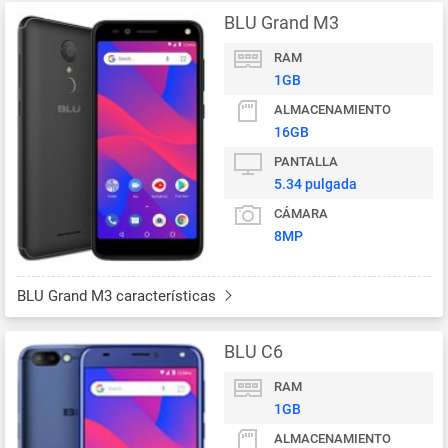
BLU Grand M3
RAM
1GB
ALMACENAMIENTO
16GB
PANTALLA
5.34 pulgada
CÁMARA
8MP
BLU Grand M3 características
BLU C6
RAM
1GB
ALMACENAMIENTO