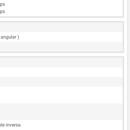
fps
fps
 angular )
le inversa