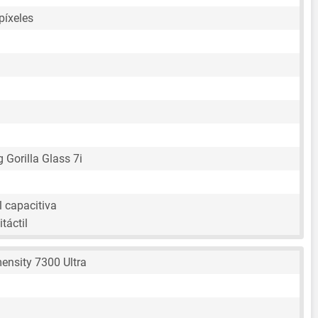
píxeles
g Gorilla Glass 7i
l capacitiva
táctil
ensity 7300 Ultra