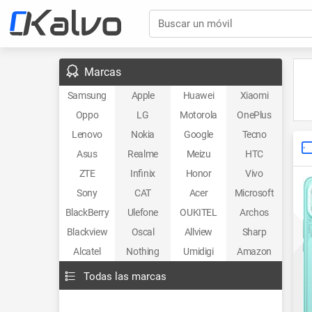
Buscar un móvil
Marcas
Samsung
Apple
Huawei
Xiaomi
Oppo
LG
Motorola
OnePlus
Lenovo
Nokia
Google
Tecno
Asus
Realme
Meizu
HTC
ZTE
Infinix
Honor
Vivo
Sony
CAT
Acer
Microsoft
BlackBerry
Ulefone
OUKITEL
Archos
Blackview
Oscal
Allview
Sharp
Alcatel
Nothing
Umidigi
Amazon
Todas las marcas