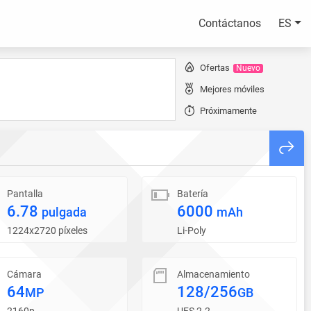
Contáctanos
ES
Ofertas
Nuevo
Mejores móviles
Próximamente
Pantalla
Batería
6.78
6000
pulgada
mAh
1224x2720 píxeles
Li-Poly
Cámara
Almacenamiento
64
128/256
MP
GB
2160p
UFS 2.2