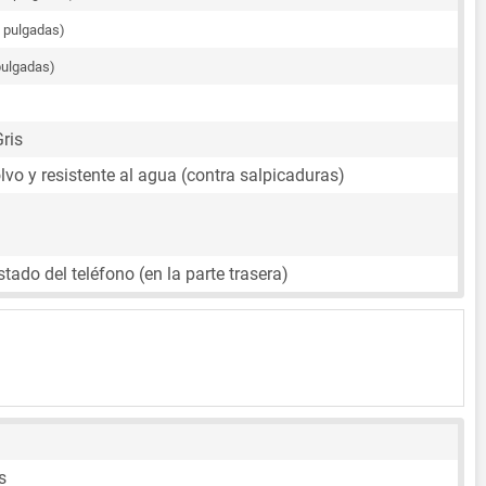
9 pulgadas)
pulgadas)
Gris
lvo y resistente al agua (contra salpicaduras)
tado del teléfono (en la parte trasera)
s