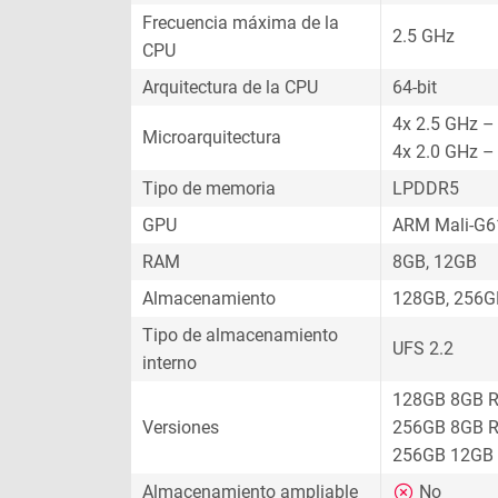
Frecuencia máxima de la
2.5 GHz
CPU
Arquitectura de la CPU
64-bit
4x 2.5 GHz –
Microarquitectura
4x 2.0 GHz –
Tipo de memoria
LPDDR5
GPU
ARM Mali-G
RAM
8GB, 12GB
Almacenamiento
128GB, 256G
Tipo de almacenamiento
UFS 2.2
interno
128GB 8GB 
Versiones
256GB 8GB 
256GB 12GB
Almacenamiento ampliable
No