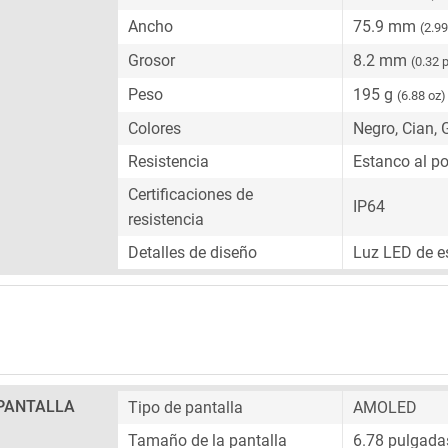
Ancho
75.9 mm
(2.9
Grosor
8.2 mm
(0.32 
Peso
195 g
(6.88 oz)
Colores
Negro, Cian, 
Resistencia
Estanco al po
Certificaciones de
IP64
resistencia
Detalles de diseño
Luz LED de es
PANTALLA
Tipo de pantalla
AMOLED
Tamaño de la pantalla
6.78 pulgada