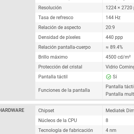
Resolución
1224 × 2720 
Tasa de refresco
144 Hz
Relación de aspecto
20:9
Densidad de píxeles
440 ppp
Relación pantalla-cuerpo
≈ 89.4%
Brillo máximo
4500 cd/m²
Protección del cristal
Vidrio Cornin
Pantalla táctil
Sí
Pantalla tácti
Funciones de la pantalla
Pantalla multi
HARDWARE
Chipset
Mediatek Dim
Núcleos de la CPU
8
Tecnología de fabricación
4 nm