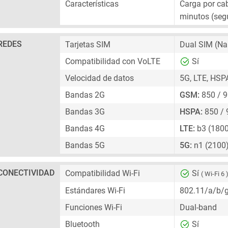
Características
Carga por cab
minutos (seg
REDES
Tarjetas SIM
Dual SIM
(Na
Compatibilidad con VoLTE
Sí
Velocidad de datos
5G, LTE, HSP
Bandas 2G
GSM:
850 / 9
Bandas 3G
HSPA:
850 / 
Bandas 4G
LTE:
b3 (1800
Bandas 5G
5G:
n1 (2100)
CONECTIVIDAD
Compatibilidad Wi-Fi
Sí
( Wi-Fi 6 
Estándares Wi-Fi
802.11/a/b/
Funciones Wi-Fi
Dual-band
Bluetooth
Sí