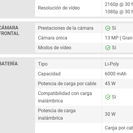
2160p @ 30 
Resolución de vídeo
1080p @ 30 
CÁMARA
Prestaciones de la cámara
Sí
FRONTAL
Cámara única
13 MP
( Gran
Modos de vídeo
Sí
BATERÍA
Tipo
Li-Poly
Capacidad
6000 mAh
Potencia de carga por cable
45 W
Compatibilidad con carga
Sí
inalámbrica
Potencia de carga
30 W
inalámbrica
Carga por cab