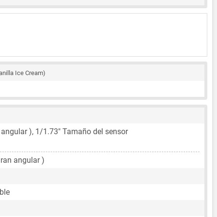
anilla Ice Cream)
 angular ),
1/1.73"
Tamaño del sensor
gran angular )
ble