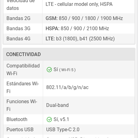
Velocidad de
LTE - cellular model only, HSPA
datos
Bandas 2G
GSM:
850 / 900 / 1800 / 1900 MHz
Bandas 3G
HSPA:
850 / 900 / 2100 MHz
Bandas 4G
LTE:
b3 (1800), b41 (2500 MHz)
CONECTIVIDAD
Compatibilidad
Sí
( Wi-Fi 5 )
Wi-Fi
Estándares Wi-
802.11/a/b/g/n/ac
Fi
Funciones Wi-
Dual-band
Fi
Bluetooth
Sí, v5.1
Puertos USB
USB Type-C 2.0