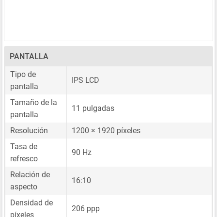
PANTALLA
Tipo de
IPS LCD
pantalla
Tamaño de la
11 pulgadas
pantalla
Resolución
1200 × 1920 píxeles
Tasa de
90 Hz
refresco
Relación de
16:10
aspecto
Densidad de
206 ppp
píxeles