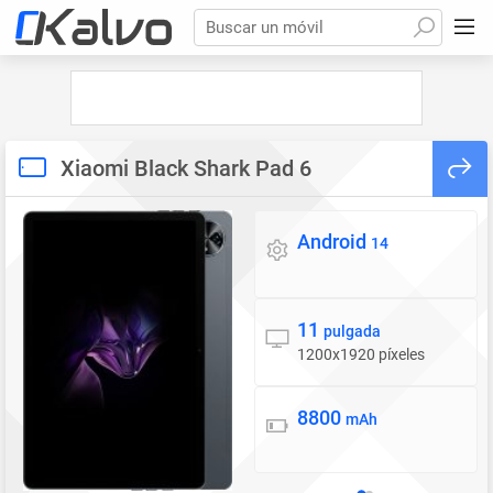
Buscar un móvil
Xiaomi Black Shark Pad 6
Android
Sistema operativo
14
11
Pantalla
pulgada
1200x1920 píxeles
8800
Batería
mAh